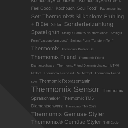
Kochbuch „Brot backen“
Kochbuch „Eat Green.
Feel Good.“
Kochbuch „Soul Food"
Pastamaschine
Set: Thermomix® Silikonform Frühling
Sonderteilzahlung
+ Blüte
Slider
Spatel grün
Steingut-Form "Auflaufform Anna"
Steingut-
Form "Lasagneform Luca"
Steingut-Form "Tarteform Tom"
Thermomix
Thermomix Brotzeit-Set
Thermomix Friend
Thermomix Friend
Diamantschwarz
Thermomix Friend Diamantschwarz mit TM6
Mixtopf
Thermomix Friend mit TM6 Mixtopf
Thermomix Friend
Thermomix Repräsentantin
solo
Thermomix Sensor
Thermomix
Spiralschneider
Thermomix TM6
Diamantschwarz
Thermomix TM7 2025
Thermomix Gemüse Styler
Thermomix® Gemüse Styler
TM5 Cook-