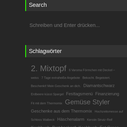
Search
Suchen
nach:
Schlagwörter
2. Mixtopf
6 Varoma Förmchen mit Deckel –
weiss
7 Tage extraheiße Angebote
Bekocht. Begeistert.
Diamantschwarz
Beschenkt! Mein Geschenk an dich.
Festtagsmenü
Finanzierung
Erdbeere küsst Spargel
Gemüse Styler
Fit mit dem Thermomix
Geschenke aus dem Thermomix
Hochzeitsmesse auf
Häschenalarm
Schloss Walbeck
Kerstin Strutz-Reif