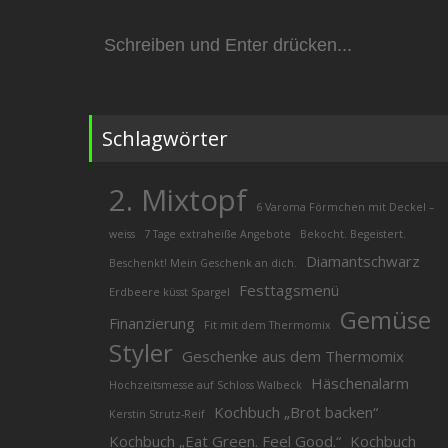
Suchen
nach:
Schlagwörter
2. Mixtopf
6 Varoma Förmchen mit Deckel –
weiss
7 Tage extraheiße Angebote
Bekocht. Begeistert.
Diamantschwarz
Beschenkt! Mein Geschenk an dich.
Festtagsmenü
Erdbeere küsst Spargel
Gemüse
Finanzierung
Fit mit dem Thermomix
Styler
Geschenke aus dem Thermomix
Häschenalarm
Hochzeitsmesse auf Schloss Walbeck
Kochbuch „Brot backen“
Kerstin Strutz-Reif
Kochbuch „Eat Green. Feel Good.“
Kochbuch