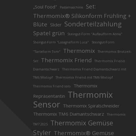
Set:
„Soul Food"
Pastamaschine
Thermomix® Silikonform Frühling +
Sonderteilzahlung
Blüte
Slider
Spatel grün
Steingut-Form "Auflaufform Anna"
Steingut-Form "Lasagneform Luca"
Steingut-Form
Thermomix
"Tarteform Tom"
Thermomix Brotzeit-
Thermomix Friend
Set
Thermomix Friend
Diamantschwarz
Thermomix Friend Diamantschwarz mit
TM6 Mixtopf
Thermomix Friend mit TM6 Mixtopf
Thermomix
Thermomix Friend solo
Thermomix
Repräsentantin
Sensor
Thermomix Spiralschneider
Thermomix TM6 Diamantschwarz
Thermomix
Thermomix Gemüse
TM7 2025
Styler
Thermomix® Gemüse