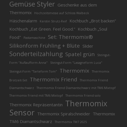
Gemüse Styler
Geschenke aus dem
Thermomix
Hochzeitsmesse auf Schloss Walbeck
Häschenalarm
Kochbuch „Brot backen“
Kerstin Strutz-Reif
Kochbuch „Eat Green. Feel Good.“
Kochbuch „Soul
Set: Thermomix®
Food"
Pastamaschine
Silikonform Frühling + Blüte
Slider
Sonderteilzahlung
Spatel grün
Steingut-
Form "Auflaufform Anna"
Steingut-Form "Lasagneform Luca"
Thermomix
Steingut-Form "Tarteform Tom"
Thermomix
Thermomix Friend
Brotzeit-Set
Thermomix Friend
Diamantschwarz
Thermomix Friend Diamantschwarz mit TM6 Mixtopf
Thermomix Friend mit TM6 Mixtopf
Thermomix Friend solo
Thermomix
Thermomix Repräsentantin
Sensor
Thermomix Spiralschneider
Thermomix
TM6 Diamantschwarz
Thermomix TM7 2025