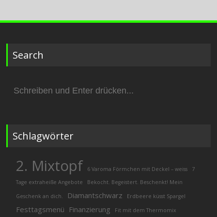
Search
Suchen
nach:
Schlagwörter
2. Mixtopf
6 Varoma Förmchen mit Deckel – weiss
7
Tage extraheiße Angebote
Bekocht. Begeistert. Beschenkt! Mein
Diamantschwarz
Geschenk an dich.
Erdbeere küsst Spargel
Festtagsmenü
Finanzierung
Fit mit dem Thermomix