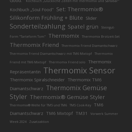
Good.“
Kochbuch „Glückliche Zeiten mit Thermomix und Sansibar"
Set: Thermomix®
Kochbuch „Soul Food"
Silikonform Frühling + Blüte
Slider
Sonderteilzahlung
Spatel grün
Steingut-
Thermomix
Form "Tarteform Tom"
Thermomix Brotzeit-Set
Thermomix Friend
Thermomix Friend Diamantschwarz
Thermomix Friend Diamantschwarz mit TM6 Mixtopf
Thermomix
Thermomix
Friend mit TM6 Mixtopf
Thermomix Friend solo
Thermomix Sensor
Repräsentantin
Thermomix Spiralschneider
Thermomix TM6
Thermomix Gemüse
Diamantschwarz
Styler
Thermomix® Gemüse Styler
TM6
Thermomix® Welle für TM5 und TM6
TM5 Cook-Key
Diamantschwarz
TM6 Mixtopf
TM31
Vorwerk Summer
Week 2024
Zusatzaktion