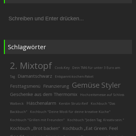
Suchen
nach:
Schlagwörter
2. Mixtopf
Cook-Key
Dein TM6 für unter 3 Euro am
Diamantschwarz
Tag
Entspannt-kochen-Paket
Gemüse Styler
Festtagsmenü
Finanzierung
Geschenke aus dem Thermomix
Hochzeitsmesse auf Schloss
Häschenalarm
Walbeck
Kerstin Strutz-Reif
Kochbuch "Das
Backbuch"
Kochbuch "Deine Modi für deine kreative Küche"
Kochbuch "Grillen mit Freunden"
Kochbuch "Jeden Tag. Kreativ sein."
Kochbuch „Brot backen“
Kochbuch „Eat Green. Feel