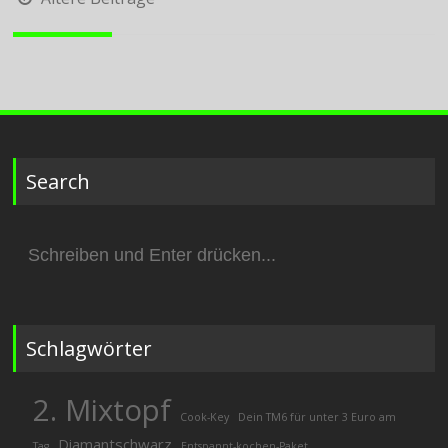
Search
Suchen
nach:
Schlagwörter
2. Mixtopf
Cook-Key
Dein TM6 für unter 3 Euro am
Diamantschwarz
Tag
Entspannt-kochen-Paket