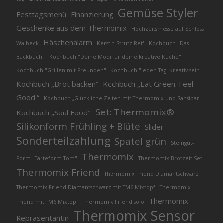
Gemüse Styler
Festtagsmenü
Finanzierung
Geschenke aus dem Thermomix
Hochzeitsmesse auf Schloss
Häschenalarm
Walbeck
Kerstin Strutz-Reif
Kochbuch "Das
Backbuch"
Kochbuch "Deine Modi für deine kreative Küche"
Kochbuch "Grillen mit Freunden"
Kochbuch "Jeden Tag. Kreativ sein."
Kochbuch „Brot backen“
Kochbuch „Eat Green. Feel
Good.“
Kochbuch „Glückliche Zeiten mit Thermomix und Sansibar"
Set: Thermomix®
Kochbuch „Soul Food"
Silikonform Frühling + Blüte
Slider
Sonderteilzahlung
Spatel grün
Steingut-
Thermomix
Form "Tarteform Tom"
Thermomix Brotzeit-Set
Thermomix Friend
Thermomix Friend Diamantschwarz
Thermomix Friend Diamantschwarz mit TM6 Mixtopf
Thermomix
Thermomix
Friend mit TM6 Mixtopf
Thermomix Friend solo
Thermomix Sensor
Repräsentantin