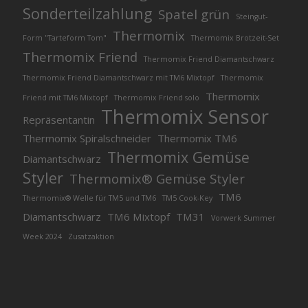
Sonderteilzahlung
Spatel grün
Steingut-
Thermomix
Form "Tarteform Tom"
Thermomix Brotzeit-Set
Thermomix Friend
Thermomix Friend Diamantschwarz
Thermomix Friend Diamantschwarz mit TM6 Mixtopf
Thermomix
Thermomix
Friend mit TM6 Mixtopf
Thermomix Friend solo
Thermomix Sensor
Repräsentantin
Thermomix Spiralschneider
Thermomix TM6
Thermomix Gemüse
Diamantschwarz
Styler
Thermomix® Gemüse Styler
TM6
Thermomix® Welle für TM5 und TM6
TM5 Cook-Key
Diamantschwarz
TM6 Mixtopf
TM31
Vorwerk Summer
Week 2024
Zusatzaktion