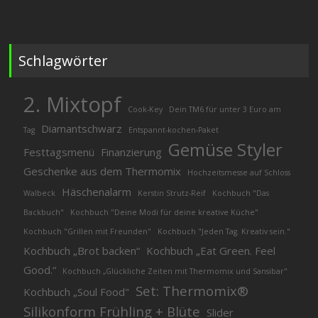
Schlagwörter
2. Mixtopf
Cook-Key
Dein TM6 für unter 3 Euro am
Diamantschwarz
Tag
Entspannt-kochen-Paket
Gemüse Styler
Festtagsmenü
Finanzierung
Geschenke aus dem Thermomix
Hochzeitsmesse auf Schloss
Häschenalarm
Walbeck
Kerstin Strutz-Reif
Kochbuch "Das
Backbuch"
Kochbuch "Deine Modi für deine kreative Küche"
Kochbuch "Grillen mit Freunden"
Kochbuch "Jeden Tag. Kreativ sein."
Kochbuch „Brot backen“
Kochbuch „Eat Green. Feel
Good.“
Kochbuch „Glückliche Zeiten mit Thermomix und Sansibar"
Set: Thermomix®
Kochbuch „Soul Food"
Silikonform Frühling + Blüte
Slider