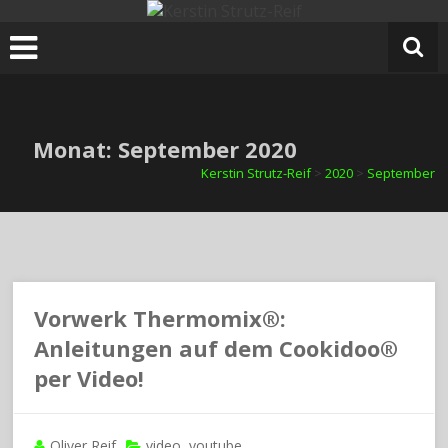
Zum
Inhalt
springen
Monat:
September 2020
Kerstin Strutz-Reif
>
2020
>
September
Vorwerk Thermomix®:
Anleitungen auf dem Cookidoo®
per Video!
Oliver Reif
video
youtube
,