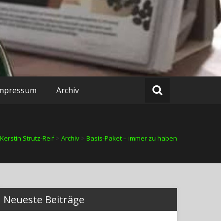
mpressum
Archiv
Kerstin Strutz-Reif
>
Archiv
>
Basis-Paket – immer zu haben
Neueste Beiträge