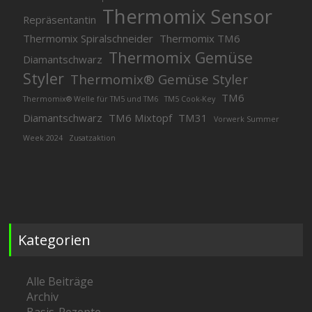
Thermomix Sensor
Repräsentantin
Thermomix Spiralschneider
Thermomix TM6
Thermomix Gemüse
Diamantschwarz
Styler
Thermomix® Gemüse Styler
TM6
Thermomix® Welle für TM5 und TM6
TM5 Cook-Key
Diamantschwarz
TM6 Mixtopf
TM31
Vorwerk Summer
Week 2024
Zusatzaktion
Kategorien
Alle Beiträge
Archiv