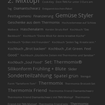
2. Mixtopf
Cook-Key
Dein TM6 für unter 3 Euro am
Diamantschwarz
Tag
Entspannt-kochen-Paket
Gemüse Styler
Festtagsmenü
Finanzierung
Geschenke aus dem Thermomix
Hochzeitsmesse auf Schloss
Häschenalarm
Walbeck
Kerstin Strutz-Reif
Kochbuch "Das
Backbuch"
Kochbuch "Deine Modi für deine kreative Küche"
Kochbuch "Grillen mit Freunden"
Kochbuch "Jeden Tag. Kreativ sein."
Kochbuch „Brot backen“
Kochbuch „Eat Green. Feel
Good.“
Kochbuch „Glückliche Zeiten mit Thermomix und Sansibar"
Set: Thermomix®
Kochbuch „Soul Food"
Silikonform Frühling + Blüte
Slider
Sonderteilzahlung
Spatel grün
Steingut-
Thermomix
Form "Tarteform Tom"
Thermomix Brotzeit-Set
Thermomix Friend
Thermomix Friend Diamantschwarz
Thermomix Friend Diamantschwarz mit TM6 Mixtopf
Thermomix
Thermomix
Friend mit TM6 Mixtopf
Thermomix Friend solo