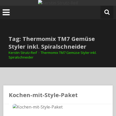
Zum
Inhalt
springen
Tag: Thermomix TM7 Gemüse
Styler inkl. Spiralschneider
Kerstin Strutz-Reif
>
Thermomix TM7 Gemüse Styler inkl.
Spiralschneider
Kochen-mit-Style-Paket