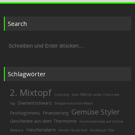
Search
Suchen
nach:
Schlagwörter
2. Mixtopf
Cook-Key
Dein TM6 für unter 3 Euro am
Diamantschwarz
Tag
Entspannt-kochen-Paket
Gemüse Styler
Festtagsmenü
Finanzierung
Geschenke aus dem Thermomix
Hochzeitsmesse auf Schloss
Häschenalarm
Walbeck
Kerstin Strutz-Reif
Kochbuch "Das