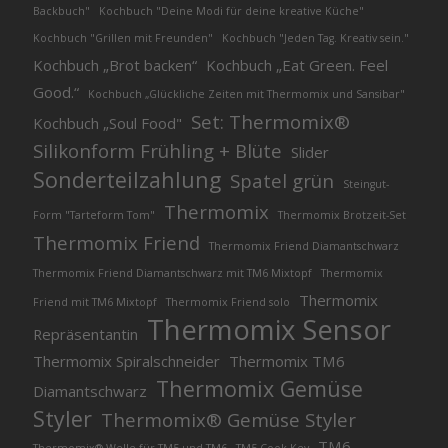
Backbuch"
Kochbuch "Deine Modi für deine kreative Küche"
Kochbuch "Grillen mit Freunden"
Kochbuch "Jeden Tag. Kreativ sein."
Kochbuch „Brot backen“
Kochbuch „Eat Green. Feel
Good.“
Kochbuch „Glückliche Zeiten mit Thermomix und Sansibar"
Set: Thermomix®
Kochbuch „Soul Food"
Silikonform Frühling + Blüte
Slider
Sonderteilzahlung
Spatel grün
Steingut-
Thermomix
Form "Tarteform Tom"
Thermomix Brotzeit-Set
Thermomix Friend
Thermomix Friend Diamantschwarz
Thermomix Friend Diamantschwarz mit TM6 Mixtopf
Thermomix
Thermomix
Friend mit TM6 Mixtopf
Thermomix Friend solo
Thermomix Sensor
Repräsentantin
Thermomix Spiralschneider
Thermomix TM6
Thermomix Gemüse
Diamantschwarz
Styler
Thermomix® Gemüse Styler
TM6
Thermomix® Welle für TM5 und TM6
TM5 Cook-Key