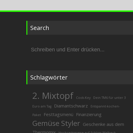
Search
Suchen
nach:
Schlagwörter
2. Mixtopf
Cook-Key
Dein TM6 für unter 3
Diamantschwarz
Euro am Tag
Entspannt-kochen-
Festtagsmenü
Finanzierung
Paket
Gemüse Styler
Geschenke aus dem
Thermomix
Hochzeitsmesse auf Schloss Walbeck