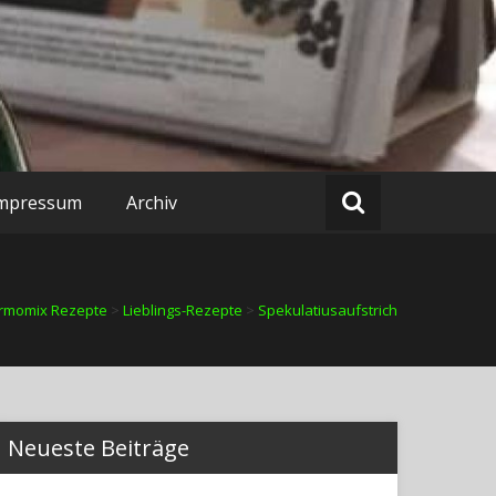
mpressum
Archiv
rmomix Rezepte
>
Lieblings-Rezepte
>
Spekulatiusaufstrich
Neueste Beiträge