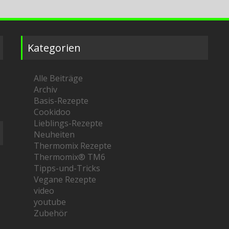
Kategorien
Alle Beiträge
Archiv
Basis-Rezepte
Cookidoo
Lieblings-Rezepte
Neuheiten
Thermomix Rezepte
Thermomix® TM6
Tipps-und-Tricks
Vegane Rezepte
video
youtube
Zubehör