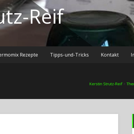
utz-Reif
ermomix Rezepte
Tipps-und-Tricks
Kontakt
I
Kerstin Strutz-Reif
>
The