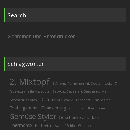
Search
Suchen
nach:
Schlagwörter
2. Mixtopf
6 Varoma Förmchen mit Deckel – weiss
7
Tage extraheiße Angebote
Bekocht. Begeistert. Beschenkt! Mein
Diamantschwarz
Geschenk an dich.
Erdbeere küsst Spargel
Festtagsmenü
Finanzierung
Fit mit dem Thermomix
Gemüse Styler
Geschenke aus dem
Thermomix
Hochzeitsmesse auf Schloss Walbeck