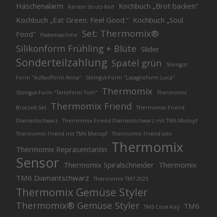
Häschenalarm
Kochbuch „Brot backen“
Kerstin Strutz-Reif
Kochbuch „Eat Green. Feel Good.“
Kochbuch „Soul
Set: Thermomix®
Food"
Pastamaschine
Silikonform Frühling + Blüte
Slider
Sonderteilzahlung
Spatel grün
Steingut-
Form "Auflaufform Anna"
Steingut-Form "Lasagneform Luca"
Thermomix
Steingut-Form "Tarteform Tom"
Thermomix
Thermomix Friend
Brotzeit-Set
Thermomix Friend
Diamantschwarz
Thermomix Friend Diamantschwarz mit TM6 Mixtopf
Thermomix Friend mit TM6 Mixtopf
Thermomix Friend solo
Thermomix
Thermomix Repräsentantin
Sensor
Thermomix Spiralschneider
Thermomix
TM6 Diamantschwarz
Thermomix TM7 2025
Thermomix Gemüse Styler
Thermomix® Gemüse Styler
TM6
TM5 Cook-Key