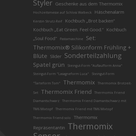
Styler
Geschenke aus dem Thermomix
Häschenalarm
Hochzeitsmesse auf Schloss Walbeck
Kochbuch „Brot backen“
Kerstin Strutz-Reif
Kochbuch „Eat Green. Feel Good.“
Kochbuch
Set:
„Soul Food"
Pastamaschine
Thermomix® Silikonform Frühling +
Sonderteilzahlung
Blüte
Slider
Spatel grün
Steingut-Form "Auflaufform Anna"
Steingut-Form "Lasagneform Luca"
Steingut-Form
Thermomix
"Tarteform Tom"
Thermomix Brotzeit-
Thermomix Friend
Set
Thermomix Friend
Diamantschwarz
Thermomix Friend Diamantschwarz mit
TM6 Mixtopf
Thermomix Friend mit TM6 Mixtopf
Thermomix
Thermomix Friend solo
Thermomix
Repräsentantin
Sensor