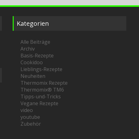
Kategorien
Alle Beiträge
Archiv
Basis-Rezepte
Cookidoo
Lieblings-Rezepte
Neuheiten
Thermomix Rezepte
Thermomix® TM6
Tipps-und-Tricks
Vegane Rezepte
video
youtube
Zubehör