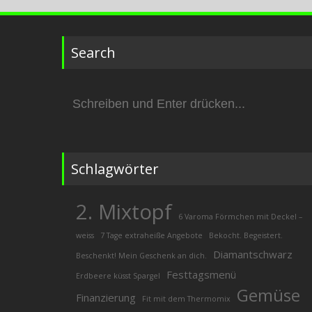
Search
Suchen
nach:
Schlagwörter
2. Mixtopf
6 Varoma Förmchen mit Deckel –
weiss
7 Tage extraheiße Angebote
Bekocht. Begeistert.
Diamantschwarz
Beschenkt! Mein Geschenk an dich.
Festtagsmenü
Erdbeere küsst Spargel
Gemüse
Finanzierung
Fit mit dem Thermomix