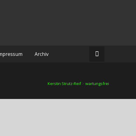
mpressum
Archiv
Kerstin Strutz-Reif
>
wartungsfrei