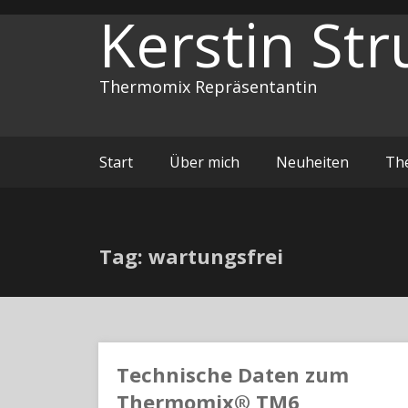
Zum
Kerstin Str
Inhalt
springen
Thermomix Repräsentantin
Start
Über mich
Neuheiten
Th
Tag: wartungsfrei
Technische Daten zum
Thermomix® TM6