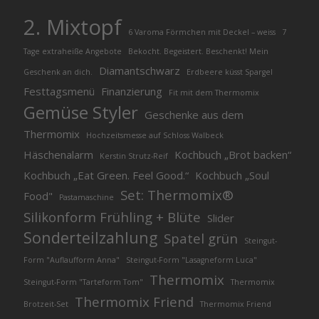
2. Mixtopf
6 Varoma Förmchen mit Deckel – weiss
7
Tage extraheiße Angebote
Bekocht. Begeistert. Beschenkt! Mein
Diamantschwarz
Geschenk an dich.
Erdbeere küsst Spargel
Festtagsmenü
Finanzierung
Fit mit dem Thermomix
Gemüse Styler
Geschenke aus dem
Thermomix
Hochzeitsmesse auf Schloss Walbeck
Häschenalarm
Kochbuch „Brot backen“
Kerstin Strutz-Reif
Kochbuch „Eat Green. Feel Good.“
Kochbuch „Soul
Set: Thermomix®
Food"
Pastamaschine
Silikonform Frühling + Blüte
Slider
Sonderteilzahlung
Spatel grün
Steingut-
Form "Auflaufform Anna"
Steingut-Form "Lasagneform Luca"
Thermomix
Steingut-Form "Tarteform Tom"
Thermomix
Thermomix Friend
Brotzeit-Set
Thermomix Friend