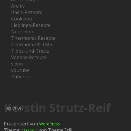
Archiv
Basis-Rezepte
Cookidoo
Lieblings-Rezepte
Neuheiten
Thermomix Rezepte
Thermomix® TM6
Tipps-und-Tricks
Vegane Rezepte
video
youtube
Zubehör
Kerstin Strutz-Reif
© 2026
Präsentiert von
WordPress
Theme:
von ThemeGrill
Masonic