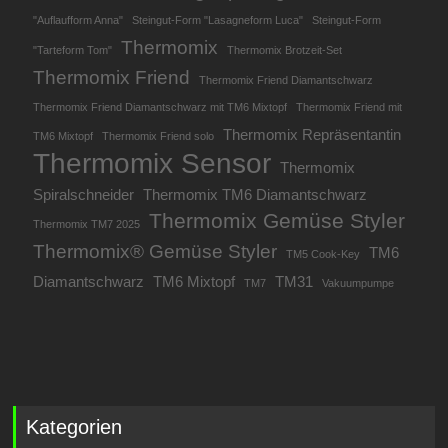
"Auflaufform Anna"
Steingut-Form "Lasagneform Luca"
Steingut-Form
Thermomix
"Tarteform Tom"
Thermomix Brotzeit-Set
Thermomix Friend
Thermomix Friend Diamantschwarz
Thermomix Friend Diamantschwarz mit TM6 Mixtopf
Thermomix Friend mit
Thermomix Repräsentantin
TM6 Mixtopf
Thermomix Friend solo
Thermomix Sensor
Thermomix
Spiralschneider
Thermomix TM6 Diamantschwarz
Thermomix Gemüse Styler
Thermomix TM7 2025
Thermomix® Gemüse Styler
TM6
TM5 Cook-Key
Diamantschwarz
TM6 Mixtopf
TM31
TM7
Vakuumpumpe
Kategorien