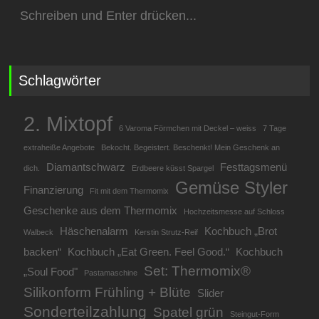
Suchen
nach:
Schlagwörter
2. Mixtopf
6 Varoma Förmchen mit Deckel – weiss
7 Tage
extraheiße Angebote
Bekocht. Begeistert. Beschenkt! Mein Geschenk an
Diamantschwarz
Festtagsmenü
dich.
Erdbeere küsst Spargel
Gemüse Styler
Finanzierung
Fit mit dem Thermomix
Geschenke aus dem Thermomix
Hochzeitsmesse auf Schloss
Häschenalarm
Kochbuch „Brot
Walbeck
Kerstin Strutz-Reif
backen“
Kochbuch „Eat Green. Feel Good.“
Kochbuch
Set: Thermomix®
„Soul Food"
Pastamaschine
Silikonform Frühling + Blüte
Slider
Sonderteilzahlung
Spatel grün
Steingut-Form