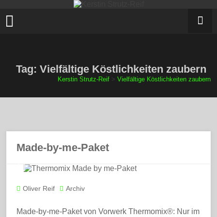
Zum
Inhalt
springen
Tag: Vielfältige Köstlichkeiten zaubern
Kerstin Strutz-Reif
>
Vielfältige Köstlichkeiten zaubern
Made-by-me-Paket
Oliver Reif
Archiv
Made-by-me-Paket von Vorwerk Thermomix®: Nur im