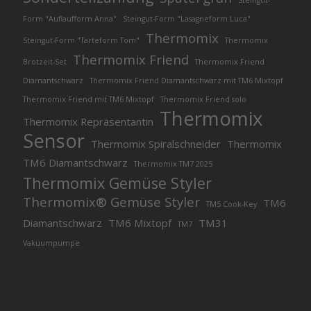
Steingut-
Form "Auflaufform Anna"
Steingut-Form "Lasagneform Luca"
Thermomix
Steingut-Form "Tarteform Tom"
Thermomix
Thermomix Friend
Brotzeit-Set
Thermomix Friend
Diamantschwarz
Thermomix Friend Diamantschwarz mit TM6 Mixtopf
Thermomix Friend mit TM6 Mixtopf
Thermomix Friend solo
Thermomix
Thermomix Repräsentantin
Sensor
Thermomix Spiralschneider
Thermomix
TM6 Diamantschwarz
Thermomix TM7 2025
Thermomix Gemüse Styler
Thermomix® Gemüse Styler
TM6
TM5 Cook-Key
Diamantschwarz
TM6 Mixtopf
TM31
TM7
Vakuumpumpe