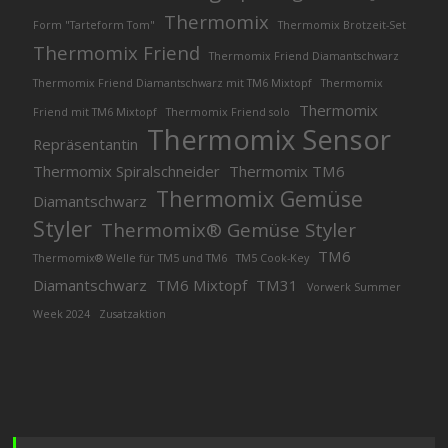
Thermomix
Form "Tarteform Tom"
Thermomix Brotzeit-Set
Thermomix Friend
Thermomix Friend Diamantschwarz
Thermomix Friend Diamantschwarz mit TM6 Mixtopf
Thermomix
Thermomix
Friend mit TM6 Mixtopf
Thermomix Friend solo
Thermomix Sensor
Repräsentantin
Thermomix Spiralschneider
Thermomix TM6
Thermomix Gemüse
Diamantschwarz
Styler
Thermomix® Gemüse Styler
TM6
Thermomix® Welle für TM5 und TM6
TM5 Cook-Key
Diamantschwarz
TM6 Mixtopf
TM31
Vorwerk Summer
Week 2024
Zusatzaktion