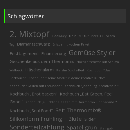
Schlagwörter
2. Mixtopf
Cook-Key
Dein TM6 für unter 3 Euro am
Diamantschwarz
Tag
Entspannt-kochen-Paket
Gemüse Styler
Festtagsmenü
Finanzierung
Geschenke aus dem Thermomix
Hochzeitsmesse auf Schloss
Häschenalarm
Walbeck
Kerstin Strutz-Reif
Kochbuch "Das
Backbuch"
Kochbuch "Deine Modi für deine kreative Küche"
Kochbuch "Grillen mit Freunden"
Kochbuch "Jeden Tag. Kreativ sein."
Kochbuch „Brot backen“
Kochbuch „Eat Green. Feel
Good.“
Kochbuch „Glückliche Zeiten mit Thermomix und Sansibar"
Set: Thermomix®
Kochbuch „Soul Food"
Silikonform Frühling + Blüte
Slider
Sonderteilzahlung
Spatel grün
Steingut-