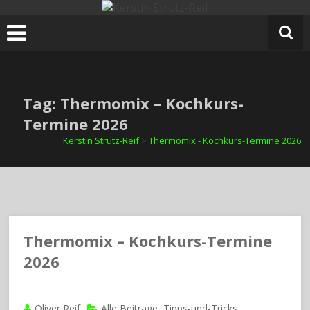
Zum
Inhalt
springen
Tag: Thermomix – Kochkurs-
Termine 2026
Kerstin Strutz-Reif
>
Thermomix - Kochkurs-Termine 2026
Thermomix – Kochkurs-Termine
2026
Oliver Reif
Alle Beiträge
Tipps-und-Tricks
,