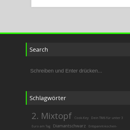
Search
Suchen
nach:
Schlagwörter
2. Mixtopf
Cook-Key
Dein TM6 für unter 3
Diamantschwarz
Euro am Tag
Entspannt-kochen-