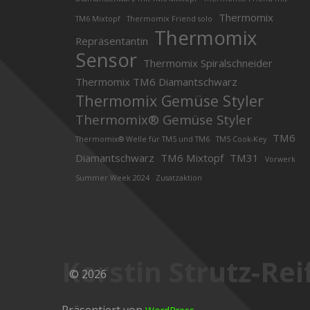
Thermomix
TM6 Mixtopf
Thermomix Friend solo
Thermomix
Repräsentantin
Sensor
Thermomix Spiralschneider
Thermomix TM6 Diamantschwarz
Thermomix Gemüse Styler
Thermomix® Gemüse Styler
TM6
Thermomix® Welle für TM5 und TM6
TM5 Cook-Key
Diamantschwarz
TM6 Mixtopf
TM31
Vorwerk
Summer Week 2024
Zusatzaktion
Kerstin Strutz-Rei
© 2026
Präsentiert von