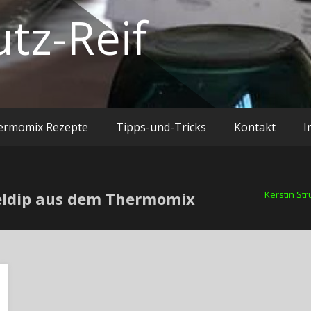
utz-Reif
ermomix Rezepte
Tipps-und-Tricks
Kontakt
I
eldip aus dem Thermomix
Kerstin Str