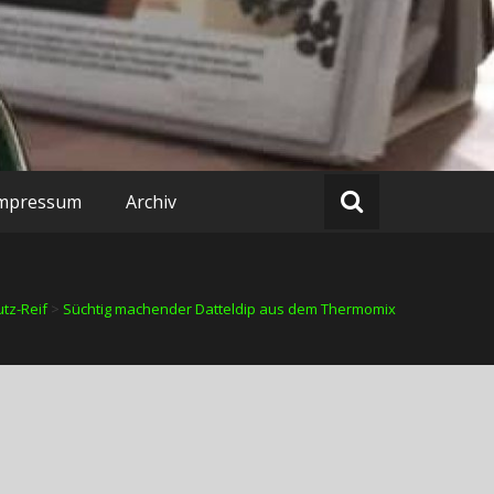
mpressum
Archiv
utz-Reif
>
Süchtig machender Datteldip aus dem Thermomix