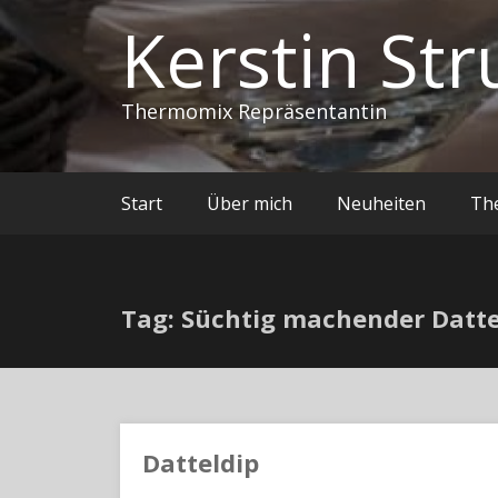
Kerstin Str
Thermomix Repräsentantin
Start
Über mich
Neuheiten
Th
Tag: Süchtig machender Datt
Datteldip