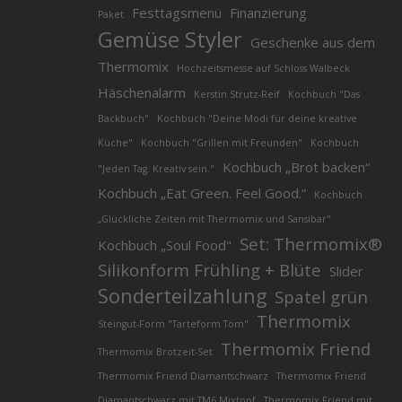
Festtagsmenü
Finanzierung
Paket
Gemüse Styler
Geschenke aus dem
Thermomix
Hochzeitsmesse auf Schloss Walbeck
Häschenalarm
Kerstin Strutz-Reif
Kochbuch "Das
Backbuch"
Kochbuch "Deine Modi für deine kreative
Küche"
Kochbuch "Grillen mit Freunden"
Kochbuch
Kochbuch „Brot backen“
"Jeden Tag. Kreativ sein."
Kochbuch „Eat Green. Feel Good.“
Kochbuch
„Glückliche Zeiten mit Thermomix und Sansibar"
Set: Thermomix®
Kochbuch „Soul Food"
Silikonform Frühling + Blüte
Slider
Sonderteilzahlung
Spatel grün
Thermomix
Steingut-Form "Tarteform Tom"
Thermomix Friend
Thermomix Brotzeit-Set
Thermomix Friend Diamantschwarz
Thermomix Friend
Diamantschwarz mit TM6 Mixtopf
Thermomix Friend mit