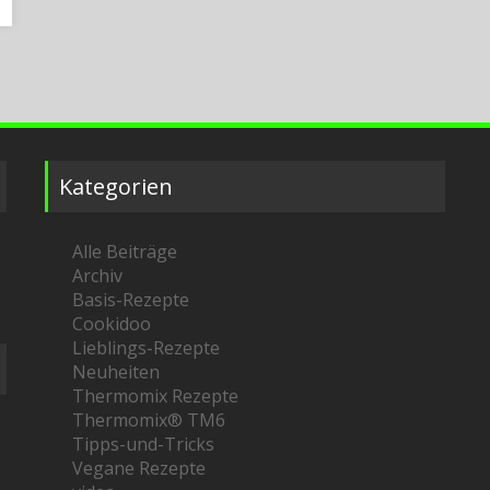
Kategorien
Alle Beiträge
Archiv
Basis-Rezepte
Cookidoo
Lieblings-Rezepte
Neuheiten
Thermomix Rezepte
Thermomix® TM6
Tipps-und-Tricks
Vegane Rezepte