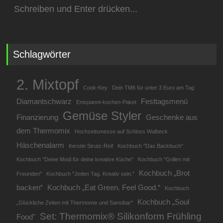
Suchen
nach:
Schlagwörter
2. Mixtopf
Cook-Key
Dein TM6 für unter 3 Euro am Tag
Diamantschwarz
Festtagsmenü
Entspannt-kochen-Paket
Gemüse Styler
Finanzierung
Geschenke aus
dem Thermomix
Hochzeitsmesse auf Schloss Walbeck
Häschenalarm
Kerstin Strutz-Reif
Kochbuch "Das Backbuch"
Kochbuch "Deine Modi für deine kreative Küche"
Kochbuch "Grillen mit
Kochbuch „Brot
Freunden"
Kochbuch "Jeden Tag. Kreativ sein."
backen“
Kochbuch „Eat Green. Feel Good.“
Kochbuch
Kochbuch „Soul
„Glückliche Zeiten mit Thermomix und Sansibar"
Set: Thermomix® Silikonform Frühling
Food"