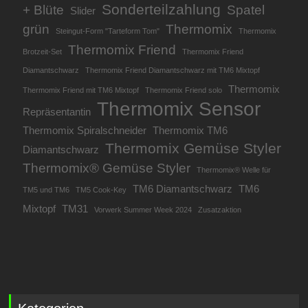
Sonderteilzahlung
+ Blüte
Spatel
Slider
grün
Thermomix
Steingut-Form "Tarteform Tom"
Thermomix
Thermomix Friend
Brotzeit-Set
Thermomix Friend
Diamantschwarz
Thermomix Friend Diamantschwarz mit TM6 Mixtopf
Thermomix
Thermomix Friend mit TM6 Mixtopf
Thermomix Friend solo
Thermomix Sensor
Repräsentantin
Thermomix Spiralschneider
Thermomix TM6
Thermomix Gemüse Styler
Diamantschwarz
Thermomix® Gemüse Styler
Thermomix® Welle für
TM6 Diamantschwarz
TM6
TM5 und TM6
TM5 Cook-Key
Mixtopf
TM31
Vorwerk Summer Week 2024
Zusatzaktion