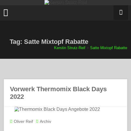
Zum
Inhalt
springen
Tag: Satte Mixtopf Rabatte
Kerstin Strutz-Reif
>
Satte Mixtopf Rabatte
Vorwerk Thermomix Black Days
2022
Oliver Reif
Archiv