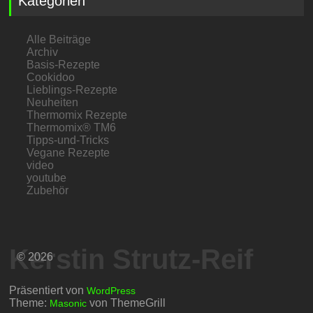
Kategorien
Alle Beiträge
Archiv
Basis-Rezepte
Cookidoo
Lieblings-Rezepte
Neuheiten
Thermomix Rezepte
Thermomix® TM6
Tipps-und-Tricks
Vegane Rezepte
video
youtube
Zubehör
Kerstin Strutz-Reif
© 2026
Präsentiert von
WordPress
Theme:
von ThemeGrill
Masonic