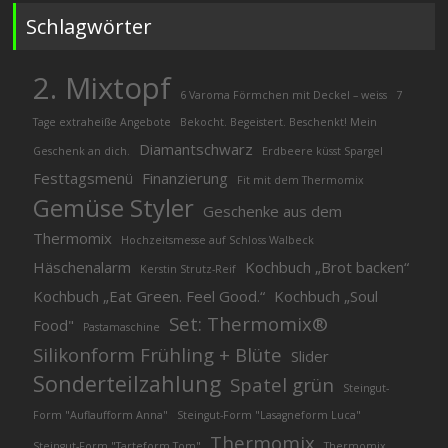
Schlagwörter
2. Mixtopf
6 Varoma Förmchen mit Deckel – weiss
7
Tage extraheiße Angebote
Bekocht. Begeistert. Beschenkt! Mein
Diamantschwarz
Geschenk an dich.
Erdbeere küsst Spargel
Festtagsmenü
Finanzierung
Fit mit dem Thermomix
Gemüse Styler
Geschenke aus dem
Thermomix
Hochzeitsmesse auf Schloss Walbeck
Häschenalarm
Kochbuch „Brot backen“
Kerstin Strutz-Reif
Kochbuch „Eat Green. Feel Good.“
Kochbuch „Soul
Set: Thermomix®
Food"
Pastamaschine
Silikonform Frühling + Blüte
Slider
Sonderteilzahlung
Spatel grün
Steingut-
Form "Auflaufform Anna"
Steingut-Form "Lasagneform Luca"
Thermomix
Steingut-Form "Tarteform Tom"
Thermomix