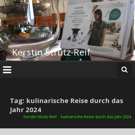
Zum
Inhalt
springen
Kerstin Strutz-Reif
Tag: kulinarische Reise durch das
Jahr 2024
Kerstin Strutz-Reif
>
kulinarische Reise durch das Jahr 2024