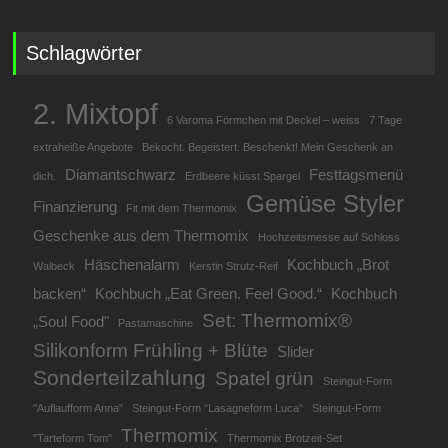
Schlagwörter
2. Mixtopf
6 Varoma Förmchen mit Deckel – weiss
7 Tage
extraheiße Angebote
Bekocht. Begeistert. Beschenkt! Mein Geschenk an
Diamantschwarz
Festtagsmenü
dich.
Erdbeere küsst Spargel
Gemüse Styler
Finanzierung
Fit mit dem Thermomix
Geschenke aus dem Thermomix
Hochzeitsmesse auf Schloss
Häschenalarm
Kochbuch „Brot
Walbeck
Kerstin Strutz-Reif
backen“
Kochbuch „Eat Green. Feel Good.“
Kochbuch
Set: Thermomix®
„Soul Food"
Pastamaschine
Silikonform Frühling + Blüte
Slider
Sonderteilzahlung
Spatel grün
Steingut-Form
"Auflaufform Anna"
Steingut-Form "Lasagneform Luca"
Steingut-Form
Thermomix
"Tarteform Tom"
Thermomix Brotzeit-Set