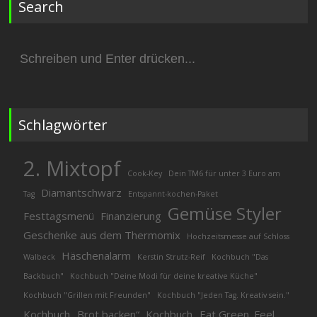
Search
Suchen
nach:
Schlagwörter
2. Mixtopf
Cook-Key
Dein TM6 für unter 3 Euro am
Diamantschwarz
Tag
Entspannt-kochen-Paket
Gemüse Styler
Festtagsmenü
Finanzierung
Geschenke aus dem Thermomix
Hochzeitsmesse auf Schloss
Häschenalarm
Walbeck
Kerstin Strutz-Reif
Kochbuch "Das
Backbuch"
Kochbuch "Deine Modi für deine kreative Küche"
Kochbuch "Grillen mit Freunden"
Kochbuch "Jeden Tag. Kreativ sein."
Kochbuch „Brot backen“
Kochbuch „Eat Green. Feel