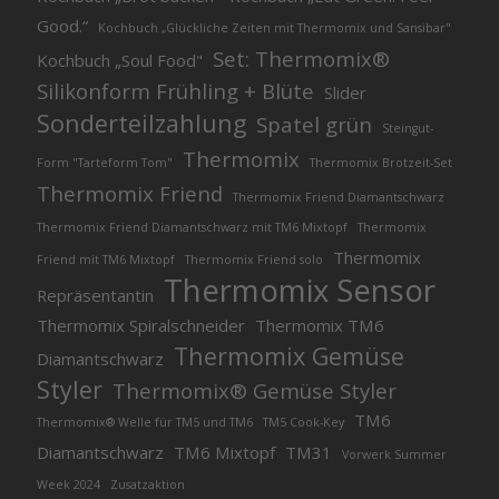
Good.“
Kochbuch „Glückliche Zeiten mit Thermomix und Sansibar"
Set: Thermomix®
Kochbuch „Soul Food"
Silikonform Frühling + Blüte
Slider
Sonderteilzahlung
Spatel grün
Steingut-
Thermomix
Form "Tarteform Tom"
Thermomix Brotzeit-Set
Thermomix Friend
Thermomix Friend Diamantschwarz
Thermomix Friend Diamantschwarz mit TM6 Mixtopf
Thermomix
Thermomix
Friend mit TM6 Mixtopf
Thermomix Friend solo
Thermomix Sensor
Repräsentantin
Thermomix Spiralschneider
Thermomix TM6
Thermomix Gemüse
Diamantschwarz
Styler
Thermomix® Gemüse Styler
TM6
Thermomix® Welle für TM5 und TM6
TM5 Cook-Key
Diamantschwarz
TM6 Mixtopf
TM31
Vorwerk Summer
Week 2024
Zusatzaktion