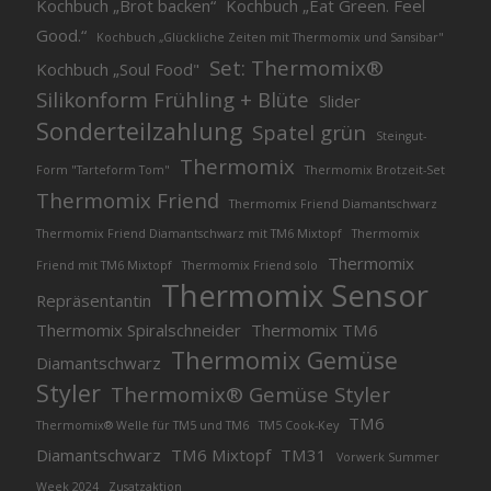
Kochbuch „Brot backen“
Kochbuch „Eat Green. Feel
Good.“
Kochbuch „Glückliche Zeiten mit Thermomix und Sansibar"
Set: Thermomix®
Kochbuch „Soul Food"
Silikonform Frühling + Blüte
Slider
Sonderteilzahlung
Spatel grün
Steingut-
Thermomix
Form "Tarteform Tom"
Thermomix Brotzeit-Set
Thermomix Friend
Thermomix Friend Diamantschwarz
Thermomix Friend Diamantschwarz mit TM6 Mixtopf
Thermomix
Thermomix
Friend mit TM6 Mixtopf
Thermomix Friend solo
Thermomix Sensor
Repräsentantin
Thermomix Spiralschneider
Thermomix TM6
Thermomix Gemüse
Diamantschwarz
Styler
Thermomix® Gemüse Styler
TM6
Thermomix® Welle für TM5 und TM6
TM5 Cook-Key
Diamantschwarz
TM6 Mixtopf
TM31
Vorwerk Summer
Week 2024
Zusatzaktion