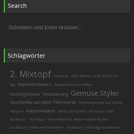
Search
Suchen
nach:
Schlagwörter
2. Mixtopf
Cook-Key
Dein TM6 für unter 3 Euro am
Diamantschwarz
Tag
Entspannt-kochen-Paket
Gemüse Styler
Festtagsmenü
Finanzierung
Geschenke aus dem Thermomix
Hochzeitsmesse auf Schloss
Häschenalarm
Walbeck
Kerstin Strutz-Reif
Kochbuch "Das
Backbuch"
Kochbuch "Deine Modi für deine kreative Küche"
Kochbuch "Grillen mit Freunden"
Kochbuch "Jeden Tag. Kreativ sein."