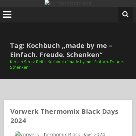
Zum
Inhalt
springen
Tag: Kochbuch „made by me –
Einfach. Freude. Schenken“
Kerstin Strutz-Reif
>
Kochbuch "made by me - Einfach. Freude.
Schenken"
Vorwerk Thermomix Black Days
2024