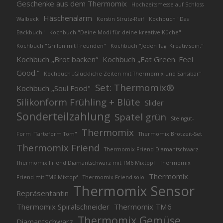
Geschenke aus dem Thermomix
Hochzeitsmesse auf Schloss
Häschenalarm
Walbeck
Kerstin Strutz-Reif
Kochbuch "Das
Backbuch"
Kochbuch "Deine Modi für deine kreative Küche"
Kochbuch "Grillen mit Freunden"
Kochbuch "Jeden Tag. Kreativ sein."
Kochbuch „Brot backen“
Kochbuch „Eat Green. Feel
Good.“
Kochbuch „Glückliche Zeiten mit Thermomix und Sansibar"
Set: Thermomix®
Kochbuch „Soul Food"
Silikonform Frühling + Blüte
Slider
Sonderteilzahlung
Spatel grün
Steingut-
Thermomix
Form "Tarteform Tom"
Thermomix Brotzeit-Set
Thermomix Friend
Thermomix Friend Diamantschwarz
Thermomix Friend Diamantschwarz mit TM6 Mixtopf
Thermomix
Thermomix
Friend mit TM6 Mixtopf
Thermomix Friend solo
Thermomix Sensor
Repräsentantin
Thermomix Spiralschneider
Thermomix TM6
Thermomix Gemüse
Diamantschwarz