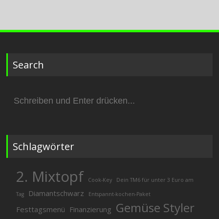
Search
Suchen
nach:
Schlagwörter
2. Mixtopf
Cook-Key
Dein TM6 für unter 3 Euro am
Diamantschwarz
Tag
Entspannt-kochen-Paket
Gemüse Styler
Festtagsmenü
Finanzierung