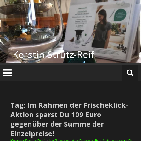
Zum
Inhalt
springen
Kerstin Strutz-Reif
Tag: Im Rahmen der Frischeklick-
Aktion sparst Du 109 Euro
gegenüber der Summe der
Einzelpreise!
Kerstin Strutz-Reif
>
Im Rahmen der Frischeklick-Aktion sparst Du