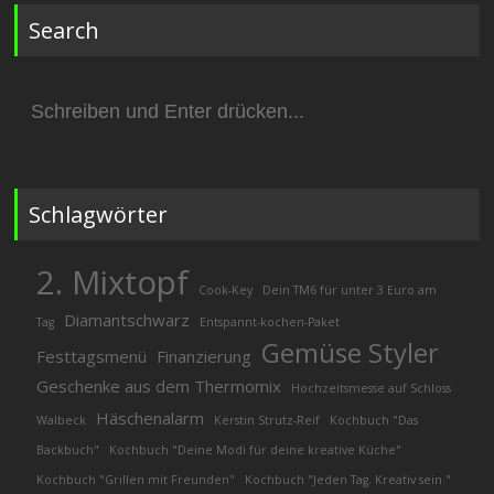
Search
Suchen
nach:
Schlagwörter
2. Mixtopf
Cook-Key
Dein TM6 für unter 3 Euro am
Diamantschwarz
Tag
Entspannt-kochen-Paket
Gemüse Styler
Festtagsmenü
Finanzierung
Geschenke aus dem Thermomix
Hochzeitsmesse auf Schloss
Häschenalarm
Walbeck
Kerstin Strutz-Reif
Kochbuch "Das
Backbuch"
Kochbuch "Deine Modi für deine kreative Küche"
Kochbuch "Grillen mit Freunden"
Kochbuch "Jeden Tag. Kreativ sein."