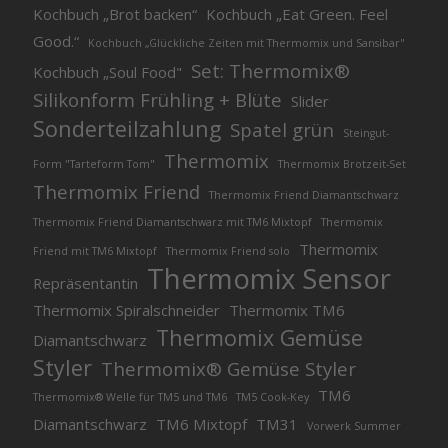
Kochbuch „Brot backen“
Kochbuch „Eat Green. Feel
Good.“
Kochbuch „Glückliche Zeiten mit Thermomix und Sansibar"
Set: Thermomix®
Kochbuch „Soul Food"
Silikonform Frühling + Blüte
Slider
Sonderteilzahlung
Spatel grün
Steingut-
Thermomix
Form "Tarteform Tom"
Thermomix Brotzeit-Set
Thermomix Friend
Thermomix Friend Diamantschwarz
Thermomix Friend Diamantschwarz mit TM6 Mixtopf
Thermomix
Thermomix
Friend mit TM6 Mixtopf
Thermomix Friend solo
Thermomix Sensor
Repräsentantin
Thermomix Spiralschneider
Thermomix TM6
Thermomix Gemüse
Diamantschwarz
Styler
Thermomix® Gemüse Styler
TM6
Thermomix® Welle für TM5 und TM6
TM5 Cook-Key
Diamantschwarz
TM6 Mixtopf
TM31
Vorwerk Summer