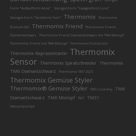
Steingut-
Form "Auflaufform Anna"
Steingut-Form "Lasagneform Luca"
Thermomix
Steingut-Form "Tarteform Tom"
Thermomix
Thermomix Friend
Brotzeit-Set
Thermomix Friend
Diamantschwarz
Thermomix Friend Diamantschwarz mit TM6 Mixtopf
Thermomix Friend mit TM6 Mixtopf
Thermomix Friend solo
Thermomix
Thermomix Repräsentantin
Sensor
Thermomix Spiralschneider
Thermomix
TM6 Diamantschwarz
Thermomix TM7 2025
Thermomix Gemüse Styler
Thermomix® Gemüse Styler
TM6
TM5 Cook-Key
Diamantschwarz
TM6 Mixtopf
TM31
TM7
Vakuumpumpe