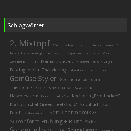
nach:
Schlagwörter
2. Mixtopf
6 Varoma Förmchen mit Deckel – weiss
7
Tage extraheiße Angebote
Bekocht. Begeistert. Beschenkt! Mein
Diamantschwarz
Geschenk an dich.
Erdbeere küsst Spargel
Festtagsmenü
Finanzierung
Fit mit dem Thermomix
Gemüse Styler
Geschenke aus dem
Thermomix
Hochzeitsmesse auf Schloss Walbeck
Häschenalarm
Kochbuch „Brot backen“
Kerstin Strutz-Reif
Kochbuch „Eat Green. Feel Good.“
Kochbuch „Soul
Set: Thermomix®
Food"
Pastamaschine
Silikonform Frühling + Blüte
Slider
Sonderteilzahlung
Spatel grün