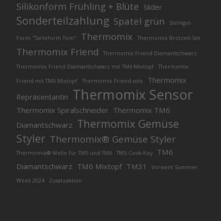
Silikonform Frühling + Blüte
Slider
Sonderteilzahlung
Spatel grün
Steingut-
Thermomix
Form "Tarteform Tom"
Thermomix Brotzeit-Set
Thermomix Friend
Thermomix Friend Diamantschwarz
Thermomix Friend Diamantschwarz mit TM6 Mixtopf
Thermomix
Thermomix
Friend mit TM6 Mixtopf
Thermomix Friend solo
Thermomix Sensor
Repräsentantin
Thermomix Spiralschneider
Thermomix TM6
Thermomix Gemüse
Diamantschwarz
Styler
Thermomix® Gemüse Styler
TM6
Thermomix® Welle für TM5 und TM6
TM5 Cook-Key
Diamantschwarz
TM6 Mixtopf
TM31
Vorwerk Summer
Week 2024
Zusatzaktion