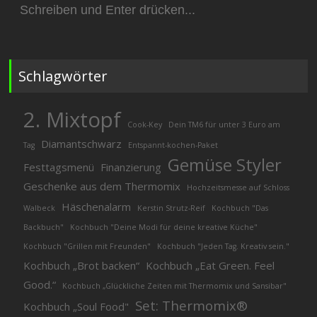
nach:
Schlagwörter
2. Mixtopf
Cook-Key
Dein TM6 für unter 3 Euro am
Diamantschwarz
Tag
Entspannt-kochen-Paket
Gemüse Styler
Festtagsmenü
Finanzierung
Geschenke aus dem Thermomix
Hochzeitsmesse auf Schloss
Häschenalarm
Walbeck
Kerstin Strutz-Reif
Kochbuch "Das
Backbuch"
Kochbuch "Deine Modi für deine kreative Küche"
Kochbuch "Grillen mit Freunden"
Kochbuch "Jeden Tag. Kreativ sein."
Kochbuch „Brot backen“
Kochbuch „Eat Green. Feel
Good.“
Kochbuch „Glückliche Zeiten mit Thermomix und Sansibar"
Set: Thermomix®
Kochbuch „Soul Food"