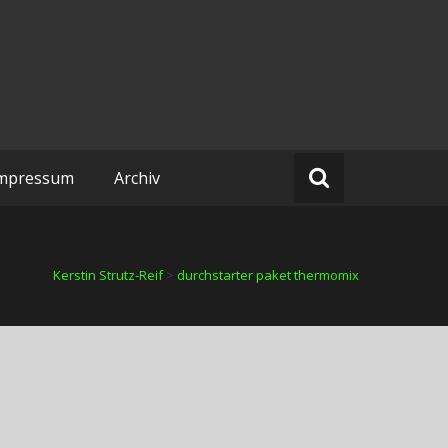
mpressum
Archiv
Kerstin Strutz-Reif
>
durchstarter paket thermomix