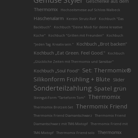
Geschenke aus dem
Thermomix
Hochzeitsmesse auf Schloss Walbeck
Häschenalarm
Kerstin Strutz-Reif
Kochbuch "Das
Backbuch"
Kochbuch "Deine Modi für deine kreative
Küche"
Kochbuch "Grillen mit Freunden"
Kochbuch
Kochbuch „Brot backen“
"Jeden Tag. Kreativ sein."
Kochbuch „Eat Green. Feel Good.“
Kochbuch
„Glückliche Zeiten mit Thermomix und Sansibar"
Set: Thermomix®
Kochbuch „Soul Food"
Silikonform Frühling + Blüte
Slider
Sonderteilzahlung
Spatel grün
Thermomix
Steingut-Form "Tarteform Tom"
Thermomix Friend
Thermomix Brotzeit-Set
Thermomix Friend Diamantschwarz
Thermomix Friend
Diamantschwarz mit TM6 Mixtopf
Thermomix Friend mit
Thermomix
TM6 Mixtopf
Thermomix Friend solo