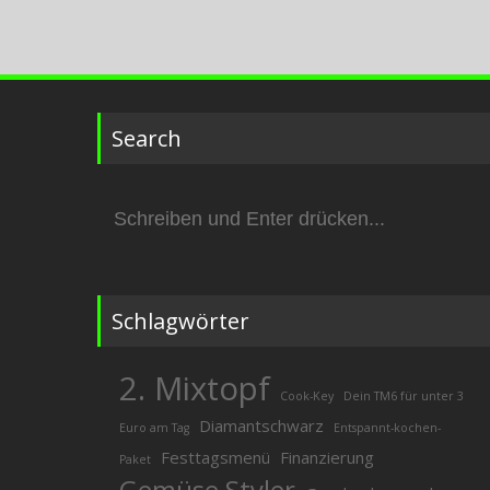
Search
Suchen
nach:
Schlagwörter
2. Mixtopf
Cook-Key
Dein TM6 für unter 3
Diamantschwarz
Euro am Tag
Entspannt-kochen-
Festtagsmenü
Finanzierung
Paket
Gemüse Styler