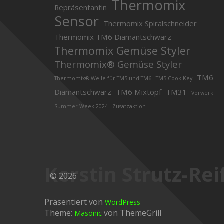
Thermomix
Repräsentantin
Sensor
Thermomix Spiralschneider
Thermomix TM6 Diamantschwarz
Thermomix Gemüse Styler
Thermomix® Gemüse Styler
TM6
Thermomix® Welle für TM5 und TM6
TM5 Cook-Key
Diamantschwarz
TM6 Mixtopf
TM31
Vorwerk
Summer Week 2024
Zusatzaktion
Kerstin Strutz-Rei
© 2026
Präsentiert von
WordPress
Theme:
von ThemeGrill
Masonic