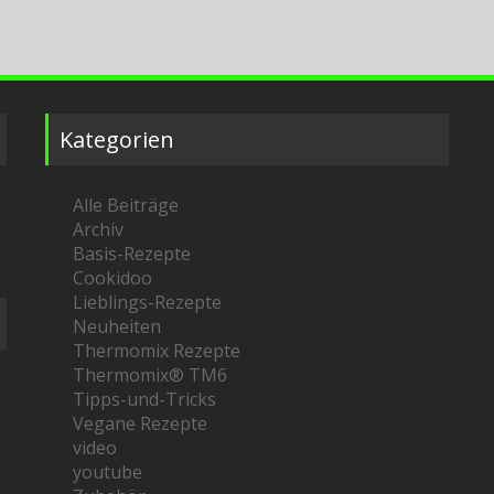
Kategorien
Alle Beiträge
Archiv
Basis-Rezepte
Cookidoo
Lieblings-Rezepte
Neuheiten
Thermomix Rezepte
Thermomix® TM6
Tipps-und-Tricks
Vegane Rezepte
video
youtube