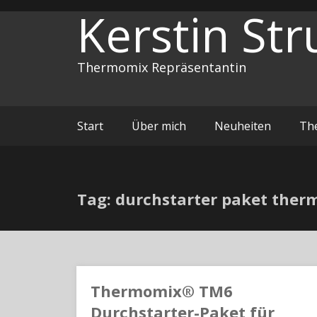
Zum
Kerstin Str
Inhalt
springen
Thermomix Repräsentantin
Start
Über mich
Neuheiten
Th
Tag: durchstarter paket the
Thermomix® TM6
Durchstarter-Paket für