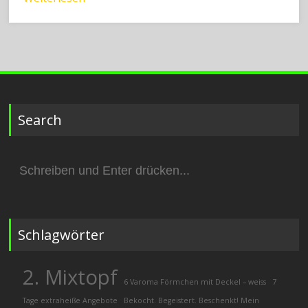
Search
Suchen
nach:
Schlagwörter
2. Mixtopf
6 Varoma Förmchen mit Deckel – weiss
7
Tage extraheiße Angebote
Bekocht. Begeistert. Beschenkt! Mein