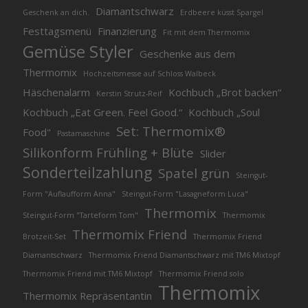
Diamantschwarz
Geschenk an dich.
Erdbeere küsst Spargel
Festtagsmenü
Finanzierung
Fit mit dem Thermomix
Gemüse Styler
Geschenke aus dem
Thermomix
Hochzeitsmesse auf Schloss Walbeck
Häschenalarm
Kochbuch „Brot backen“
Kerstin Strutz-Reif
Kochbuch „Eat Green. Feel Good.“
Kochbuch „Soul
Set: Thermomix®
Food"
Pastamaschine
Silikonform Frühling + Blüte
Slider
Sonderteilzahlung
Spatel grün
Steingut-
Form "Auflaufform Anna"
Steingut-Form "Lasagneform Luca"
Thermomix
Steingut-Form "Tarteform Tom"
Thermomix
Thermomix Friend
Brotzeit-Set
Thermomix Friend
Diamantschwarz
Thermomix Friend Diamantschwarz mit TM6 Mixtopf
Thermomix Friend mit TM6 Mixtopf
Thermomix Friend solo
Thermomix
Thermomix Repräsentantin