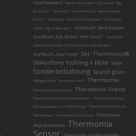
Häschenalarm
Kerstin Strutz-Reif
Kochbuch "Das
Backbuch"
Kochbuch "Deine Modi für deine kreative
Küche"
Kochbuch "Grillen mit Freunden"
Kochbuch
Kochbuch „Brot backen“
"Jeden Tag. Kreativ sein."
Kochbuch „Eat Green. Feel Good.“
Kochbuch
„Glückliche Zeiten mit Thermomix und Sansibar"
Set: Thermomix®
Kochbuch „Soul Food"
Silikonform Frühling + Blüte
Slider
Sonderteilzahlung
Spatel grün
Thermomix
Steingut-Form "Tarteform Tom"
Thermomix Friend
Thermomix Brotzeit-Set
Thermomix Friend Diamantschwarz
Thermomix Friend
Diamantschwarz mit TM6 Mixtopf
Thermomix Friend mit
Thermomix
TM6 Mixtopf
Thermomix Friend solo
Thermomix
Repräsentantin
Sensor
Thermomix Spiralschneider