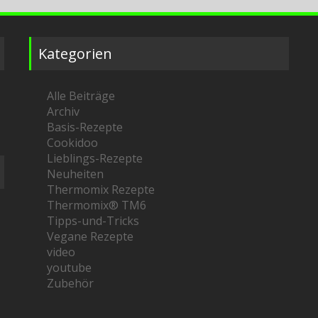
Kategorien
Alle Beiträge
Archiv
Basis-Rezepte
Cookidoo
Lieblings-Rezepte
Neuheiten
Thermomix Rezepte
Thermomix® TM6
Tipps-und-Tricks
Vegane Rezepte
video
youtube
Zubehör