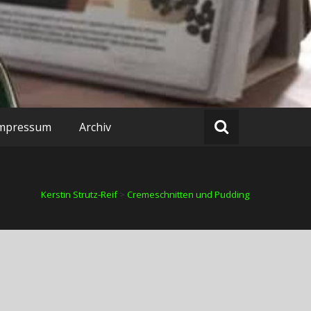
mpressum
Archiv
Kerstin Strutz-Reif
>
Cremeschnitten und Pudding