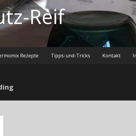
utz-Reif
ermomix Rezepte
Tipps-und-Tricks
Kontakt
I
ding