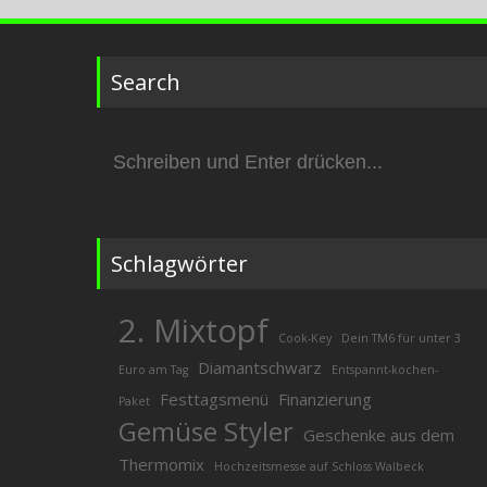
Search
Suchen
nach:
Schlagwörter
2. Mixtopf
Cook-Key
Dein TM6 für unter 3
Diamantschwarz
Euro am Tag
Entspannt-kochen-
Festtagsmenü
Finanzierung
Paket
Gemüse Styler
Geschenke aus dem
Thermomix
Hochzeitsmesse auf Schloss Walbeck