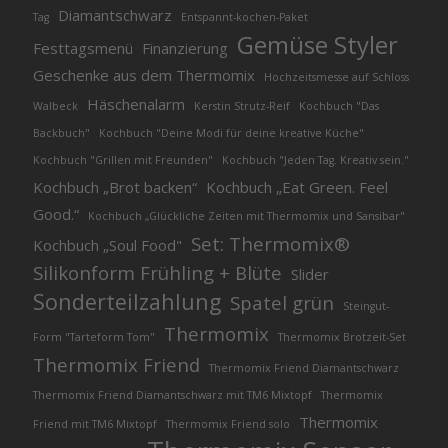
Diamantschwarz
Tag
Entspannt-kochen-Paket
Gemüse Styler
Festtagsmenü
Finanzierung
Geschenke aus dem Thermomix
Hochzeitsmesse auf Schloss
Häschenalarm
Walbeck
Kerstin Strutz-Reif
Kochbuch "Das
Backbuch"
Kochbuch "Deine Modi für deine kreative Küche"
Kochbuch "Grillen mit Freunden"
Kochbuch "Jeden Tag. Kreativ sein."
Kochbuch „Brot backen“
Kochbuch „Eat Green. Feel
Good.“
Kochbuch „Glückliche Zeiten mit Thermomix und Sansibar"
Set: Thermomix®
Kochbuch „Soul Food"
Silikonform Frühling + Blüte
Slider
Sonderteilzahlung
Spatel grün
Steingut-
Thermomix
Form "Tarteform Tom"
Thermomix Brotzeit-Set
Thermomix Friend
Thermomix Friend Diamantschwarz
Thermomix Friend Diamantschwarz mit TM6 Mixtopf
Thermomix
Thermomix
Friend mit TM6 Mixtopf
Thermomix Friend solo