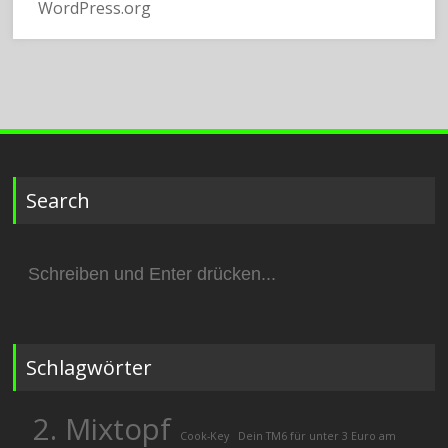
WordPress.org
Search
Suchen
nach:
Schlagwörter
2. Mixtopf
Cook-Key
Dein TM6 für unter 3 Euro am