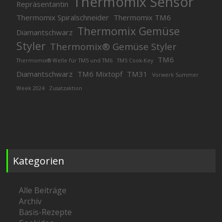
Thermomix Sensor
Repräsentantin
Thermomix Spiralschneider
Thermomix TM6
Thermomix Gemüse
Diamantschwarz
Styler
Thermomix® Gemüse Styler
TM6
Thermomix® Welle für TM5 und TM6
TM5 Cook-Key
Diamantschwarz
TM6 Mixtopf
TM31
Vorwerk Summer
Week 2024
Zusatzaktion
Kategorien
Alle Beiträge
Archiv
Basis-Rezepte