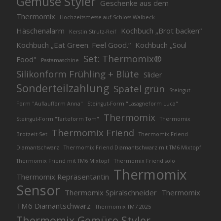
Gemüse Styler
Geschenke aus dem
Thermomix
Hochzeitsmesse auf Schloss Walbeck
Häschenalarm
Kochbuch „Brot backen“
Kerstin Strutz-Reif
Kochbuch „Eat Green. Feel Good.“
Kochbuch „Soul
Set: Thermomix®
Food"
Pastamaschine
Silikonform Frühling + Blüte
Slider
Sonderteilzahlung
Spatel grün
Steingut-
Form "Auflaufform Anna"
Steingut-Form "Lasagneform Luca"
Thermomix
Steingut-Form "Tarteform Tom"
Thermomix
Thermomix Friend
Brotzeit-Set
Thermomix Friend
Diamantschwarz
Thermomix Friend Diamantschwarz mit TM6 Mixtopf
Thermomix Friend mit TM6 Mixtopf
Thermomix Friend solo
Thermomix
Thermomix Repräsentantin
Sensor
Thermomix Spiralschneider
Thermomix
TM6 Diamantschwarz
Thermomix TM7 2025
Thermomix Gemüse Styler