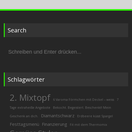
Search
Suchen
nach:
Schlagwörter
2. Mixtopf
6 Varoma Förmchen mit Deckel – weiss
7
Tage extraheiße Angebote
Bekocht. Begeistert. Beschenkt! Mein
Diamantschwarz
Geschenk an dich.
Erdbeere küsst Spargel
Festtagsmenü
Finanzierung
Fit mit dem Thermomix