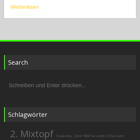
Weiterlesen
Search
Suchen
nach:
Schlagwörter
2. Mixtopf
Cook-Key
Dein TM6 für unter 3 Euro am