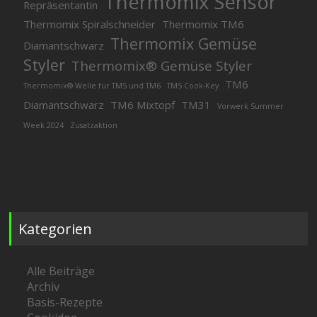
Thermomix Sensor
Repräsentantin
Thermomix Spiralschneider
Thermomix TM6
Thermomix Gemüse
Diamantschwarz
Styler
Thermomix® Gemüse Styler
TM6
Thermomix® Welle für TM5 und TM6
TM5 Cook-Key
Diamantschwarz
TM6 Mixtopf
TM31
Vorwerk Summer
Week 2024
Zusatzaktion
Kategorien
Alle Beiträge
Archiv
Basis-Rezepte