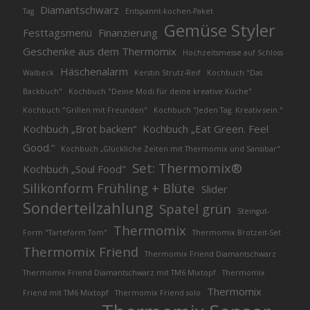
Diamantschwarz
Tag
Entspannt-kochen-Paket
Gemüse Styler
Festtagsmenü
Finanzierung
Geschenke aus dem Thermomix
Hochzeitsmesse auf Schloss
Häschenalarm
Walbeck
Kerstin Strutz-Reif
Kochbuch "Das
Backbuch"
Kochbuch "Deine Modi für deine kreative Küche"
Kochbuch "Grillen mit Freunden"
Kochbuch "Jeden Tag. Kreativ sein."
Kochbuch „Brot backen“
Kochbuch „Eat Green. Feel
Good.“
Kochbuch „Glückliche Zeiten mit Thermomix und Sansibar"
Set: Thermomix®
Kochbuch „Soul Food"
Silikonform Frühling + Blüte
Slider
Sonderteilzahlung
Spatel grün
Steingut-
Thermomix
Form "Tarteform Tom"
Thermomix Brotzeit-Set
Thermomix Friend
Thermomix Friend Diamantschwarz
Thermomix Friend Diamantschwarz mit TM6 Mixtopf
Thermomix
Thermomix
Friend mit TM6 Mixtopf
Thermomix Friend solo