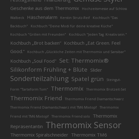
Geschenke aus dem Thermomix
Hochzeitsmesse auf Schloss
Häschenalarm
Walbeck
Kerstin Strutz-Reif
Kochbuch "Das
Backbuch"
Kochbuch "Deine Modi für deine kreative Küche"
Kochbuch "Grillen mit Freunden"
Kochbuch "Jeden Tag. Kreativ sein."
Kochbuch „Brot backen“
Kochbuch „Eat Green. Feel
Good.“
Kochbuch „Glückliche Zeiten mit Thermomix und Sansibar"
Set: Thermomix®
Kochbuch „Soul Food"
Silikonform Frühling + Blüte
Slider
Sonderteilzahlung
Spatel grün
Steingut-
Thermomix
Form "Tarteform Tom"
Thermomix Brotzeit-Set
Thermomix Friend
Thermomix Friend Diamantschwarz
Thermomix Friend Diamantschwarz mit TM6 Mixtopf
Thermomix
Thermomix
Friend mit TM6 Mixtopf
Thermomix Friend solo
Thermomix Sensor
Repräsentantin
Thermomix Spiralschneider
Thermomix TM6