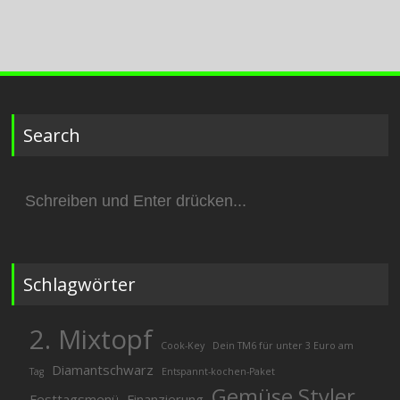
Search
Suchen
nach:
Schlagwörter
2. Mixtopf
Cook-Key
Dein TM6 für unter 3 Euro am
Diamantschwarz
Tag
Entspannt-kochen-Paket
Gemüse Styler
Festtagsmenü
Finanzierung