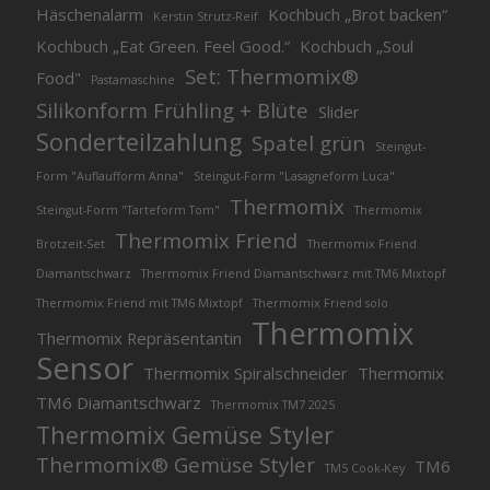
Häschenalarm
Kochbuch „Brot backen“
Kerstin Strutz-Reif
Kochbuch „Eat Green. Feel Good.“
Kochbuch „Soul
Set: Thermomix®
Food"
Pastamaschine
Silikonform Frühling + Blüte
Slider
Sonderteilzahlung
Spatel grün
Steingut-
Form "Auflaufform Anna"
Steingut-Form "Lasagneform Luca"
Thermomix
Steingut-Form "Tarteform Tom"
Thermomix
Thermomix Friend
Brotzeit-Set
Thermomix Friend
Diamantschwarz
Thermomix Friend Diamantschwarz mit TM6 Mixtopf
Thermomix Friend mit TM6 Mixtopf
Thermomix Friend solo
Thermomix
Thermomix Repräsentantin
Sensor
Thermomix Spiralschneider
Thermomix
TM6 Diamantschwarz
Thermomix TM7 2025
Thermomix Gemüse Styler
Thermomix® Gemüse Styler
TM6
TM5 Cook-Key