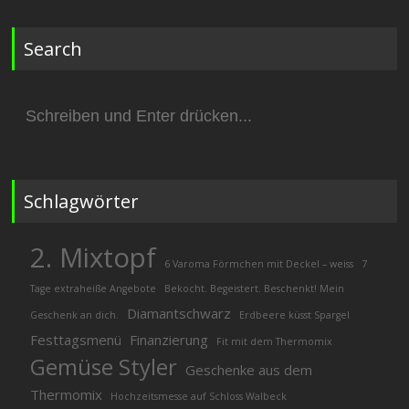
Search
Suchen
nach:
Schlagwörter
2. Mixtopf
6 Varoma Förmchen mit Deckel – weiss
7
Tage extraheiße Angebote
Bekocht. Begeistert. Beschenkt! Mein
Diamantschwarz
Geschenk an dich.
Erdbeere küsst Spargel
Festtagsmenü
Finanzierung
Fit mit dem Thermomix
Gemüse Styler
Geschenke aus dem
Thermomix
Hochzeitsmesse auf Schloss Walbeck