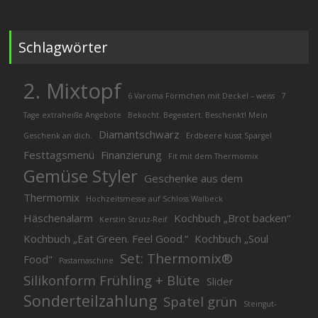
Schlagwörter
2. Mixtopf
6 Varoma Förmchen mit Deckel – weiss
7
Tage extraheiße Angebote
Bekocht. Begeistert. Beschenkt! Mein
Diamantschwarz
Geschenk an dich.
Erdbeere küsst Spargel
Festtagsmenü
Finanzierung
Fit mit dem Thermomix
Gemüse Styler
Geschenke aus dem
Thermomix
Hochzeitsmesse auf Schloss Walbeck
Häschenalarm
Kochbuch „Brot backen“
Kerstin Strutz-Reif
Kochbuch „Eat Green. Feel Good.“
Kochbuch „Soul
Set: Thermomix®
Food"
Pastamaschine
Silikonform Frühling + Blüte
Slider
Sonderteilzahlung
Spatel grün
Steingut-