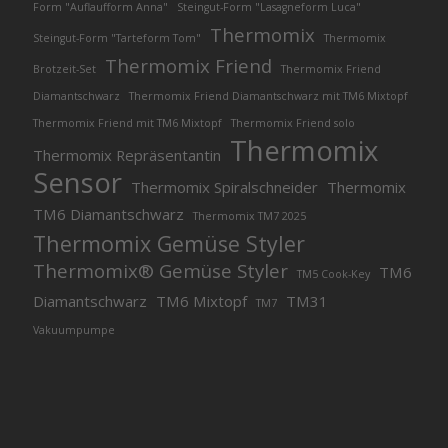
Form "Auflaufform Anna"
Steingut-Form "Lasagneform Luca"
Thermomix
Steingut-Form "Tarteform Tom"
Thermomix
Thermomix Friend
Brotzeit-Set
Thermomix Friend
Diamantschwarz
Thermomix Friend Diamantschwarz mit TM6 Mixtopf
Thermomix Friend mit TM6 Mixtopf
Thermomix Friend solo
Thermomix
Thermomix Repräsentantin
Sensor
Thermomix Spiralschneider
Thermomix
TM6 Diamantschwarz
Thermomix TM7 2025
Thermomix Gemüse Styler
Thermomix® Gemüse Styler
TM6
TM5 Cook-Key
Diamantschwarz
TM6 Mixtopf
TM31
TM7
Vakuumpumpe