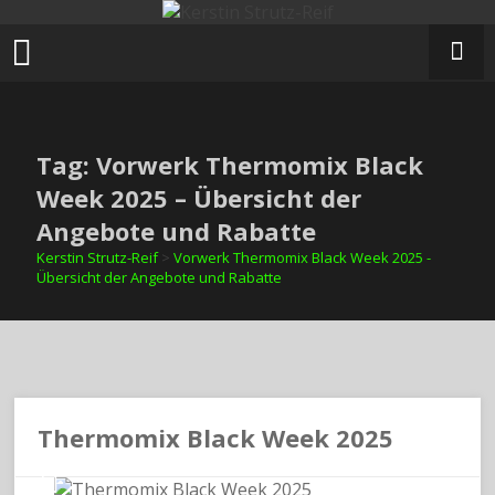
Zum
Inhalt
springen
Tag: Vorwerk Thermomix Black
Week 2025 – Übersicht der
Angebote und Rabatte
Kerstin Strutz-Reif
>
Vorwerk Thermomix Black Week 2025 -
Übersicht der Angebote und Rabatte
Thermomix Black Week 2025