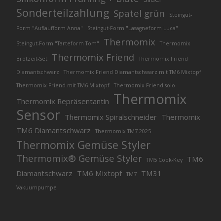
Sonderteilzahlung
Spatel grün
Steingut-
Form "Auflaufform Anna"
Steingut-Form "Lasagneform Luca"
Thermomix
Steingut-Form "Tarteform Tom"
Thermomix
Thermomix Friend
Brotzeit-Set
Thermomix Friend
Diamantschwarz
Thermomix Friend Diamantschwarz mit TM6 Mixtopf
Thermomix Friend mit TM6 Mixtopf
Thermomix Friend solo
Thermomix
Thermomix Repräsentantin
Sensor
Thermomix Spiralschneider
Thermomix
TM6 Diamantschwarz
Thermomix TM7 2025
Thermomix Gemüse Styler
Thermomix® Gemüse Styler
TM6
TM5 Cook-Key
Diamantschwarz
TM6 Mixtopf
TM31
TM7
Vakuumpumpe