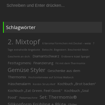
Suchen
nach:
Schlagwörter
2. Mixtopf
6 Varoma Förmchen mit Deckel – weiss
7
Tage extraheiße Angebote
Bekocht. Begeistert. Beschenkt! Mein
Diamantschwarz
Geschenk an dich.
Erdbeere küsst Spargel
Festtagsmenü
Finanzierung
Fit mit dem Thermomix
Gemüse Styler
Geschenke aus dem
Thermomix
Hochzeitsmesse auf Schloss Walbeck
Häschenalarm
Kochbuch „Brot backen“
Kerstin Strutz-Reif
Kochbuch „Eat Green. Feel Good.“
Kochbuch „Soul
Set: Thermomix®
Food"
Pastamaschine
Silikonform Frühling + Blüte
Slider