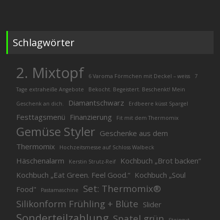
nach:
Schlagwörter
2. Mixtopf
6 Varoma Förmchen mit Deckel – weiss
7
Tage extraheiße Angebote
Bekocht. Begeistert. Beschenkt! Mein
Diamantschwarz
Geschenk an dich.
Erdbeere küsst Spargel
Festtagsmenü
Finanzierung
Fit mit dem Thermomix
Gemüse Styler
Geschenke aus dem
Thermomix
Hochzeitsmesse auf Schloss Walbeck
Häschenalarm
Kochbuch „Brot backen“
Kerstin Strutz-Reif
Kochbuch „Eat Green. Feel Good.“
Kochbuch „Soul
Set: Thermomix®
Food"
Pastamaschine
Silikonform Frühling + Blüte
Slider
Sonderteilzahlung
Spatel grün