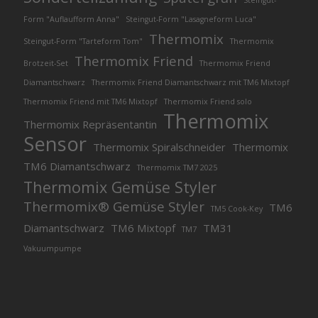
Steingut-
Form "Auflaufform Anna"
Steingut-Form "Lasagneform Luca"
Thermomix
Steingut-Form "Tarteform Tom"
Thermomix
Thermomix Friend
Brotzeit-Set
Thermomix Friend
Diamantschwarz
Thermomix Friend Diamantschwarz mit TM6 Mixtopf
Thermomix Friend mit TM6 Mixtopf
Thermomix Friend solo
Thermomix
Thermomix Repräsentantin
Sensor
Thermomix Spiralschneider
Thermomix
TM6 Diamantschwarz
Thermomix TM7 2025
Thermomix Gemüse Styler
Thermomix® Gemüse Styler
TM6
TM5 Cook-Key
Diamantschwarz
TM6 Mixtopf
TM31
TM7
Vakuumpumpe