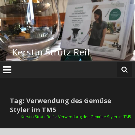
Zum
Inhalt
springen
Kerstin Strutz-Reif
Tag: Verwendung des Gemüse
Styler im TM5
Kerstin Strutz-Reif
>
Verwendung des Gemüse Styler im TM5