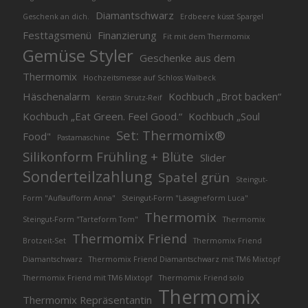
Diamantschwarz
Geschenk an dich.
Erdbeere küsst Spargel
Festtagsmenü
Finanzierung
Fit mit dem Thermomix
Gemüse Styler
Geschenke aus dem
Thermomix
Hochzeitsmesse auf Schloss Walbeck
Häschenalarm
Kochbuch „Brot backen“
Kerstin Strutz-Reif
Kochbuch „Eat Green. Feel Good.“
Kochbuch „Soul
Set: Thermomix®
Food"
Pastamaschine
Silikonform Frühling + Blüte
Slider
Sonderteilzahlung
Spatel grün
Steingut-
Form "Auflaufform Anna"
Steingut-Form "Lasagneform Luca"
Thermomix
Steingut-Form "Tarteform Tom"
Thermomix
Thermomix Friend
Brotzeit-Set
Thermomix Friend
Diamantschwarz
Thermomix Friend Diamantschwarz mit TM6 Mixtopf
Thermomix Friend mit TM6 Mixtopf
Thermomix Friend solo
Thermomix
Thermomix Repräsentantin