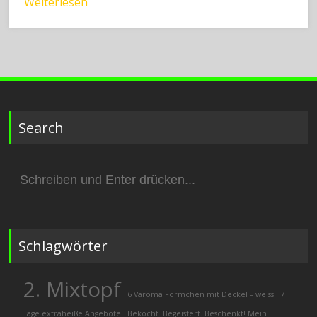
Weiterlesen
Search
Suchen
nach:
Schlagwörter
2. Mixtopf
6 Varoma Förmchen mit Deckel – weiss
7
Tage extraheiße Angebote
Bekocht. Begeistert. Beschenkt! Mein