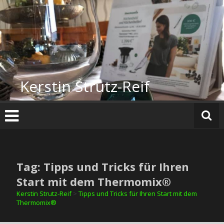
Zum
Inhalt
springen
Kerstin Strutz-Reif
Tag: Tipps und Tricks für Ihren
Start mit dem Thermomix®
Kerstin Strutz-Reif
>
Tipps und Tricks für Ihren Start mit dem
Thermomix®