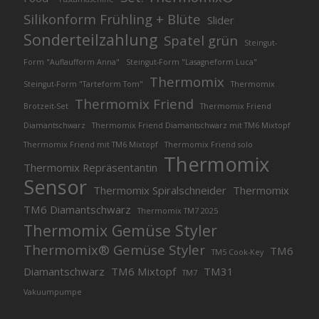
Silikonform Frühling + Blüte
Slider
Sonderteilzahlung
Spatel grün
Steingut-
Form "Auflaufform Anna"
Steingut-Form "Lasagneform Luca"
Thermomix
Steingut-Form "Tarteform Tom"
Thermomix
Thermomix Friend
Brotzeit-Set
Thermomix Friend
Diamantschwarz
Thermomix Friend Diamantschwarz mit TM6 Mixtopf
Thermomix Friend mit TM6 Mixtopf
Thermomix Friend solo
Thermomix
Thermomix Repräsentantin
Sensor
Thermomix Spiralschneider
Thermomix
TM6 Diamantschwarz
Thermomix TM7 2025
Thermomix Gemüse Styler
Thermomix® Gemüse Styler
TM6
TM5 Cook-Key
Diamantschwarz
TM6 Mixtopf
TM31
TM7
Vakuumpumpe