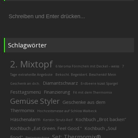
Suchen
nach:
Schlagwörter
2. Mixtopf
6 Varoma Förmchen mit Deckel – weiss
7
Tage extraheiße Angebote
Bekocht. Begeistert. Beschenkt! Mein
Diamantschwarz
Geschenk an dich.
Erdbeere küsst Spargel
Festtagsmenü
Finanzierung
Fit mit dem Thermomix
Gemüse Styler
Geschenke aus dem
Thermomix
Hochzeitsmesse auf Schloss Walbeck
Häschenalarm
Kochbuch „Brot backen“
Kerstin Strutz-Reif
Kochbuch „Eat Green. Feel Good.“
Kochbuch „Soul
Set: Thermomix®
Food"
Pastamaschine