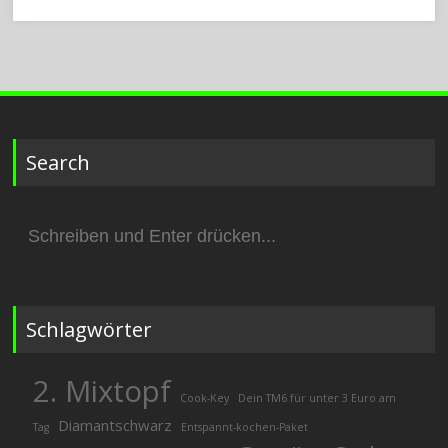
Search
Suchen
nach:
Schlagwörter
2. Mixtopf
Cook-Key
Dein TM6 für unter 3 Euro am
Diamantschwarz
Tag
Entspannt-kochen-Paket