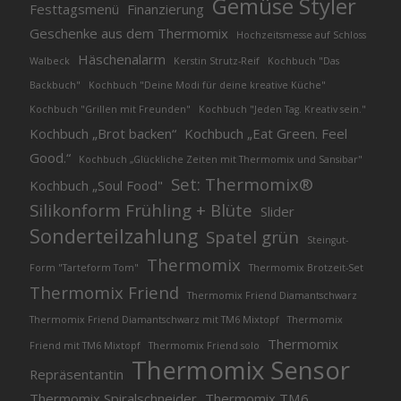
Gemüse Styler
Festtagsmenü
Finanzierung
Geschenke aus dem Thermomix
Hochzeitsmesse auf Schloss
Häschenalarm
Walbeck
Kerstin Strutz-Reif
Kochbuch "Das
Backbuch"
Kochbuch "Deine Modi für deine kreative Küche"
Kochbuch "Grillen mit Freunden"
Kochbuch "Jeden Tag. Kreativ sein."
Kochbuch „Brot backen“
Kochbuch „Eat Green. Feel
Good.“
Kochbuch „Glückliche Zeiten mit Thermomix und Sansibar"
Set: Thermomix®
Kochbuch „Soul Food"
Silikonform Frühling + Blüte
Slider
Sonderteilzahlung
Spatel grün
Steingut-
Thermomix
Form "Tarteform Tom"
Thermomix Brotzeit-Set
Thermomix Friend
Thermomix Friend Diamantschwarz
Thermomix Friend Diamantschwarz mit TM6 Mixtopf
Thermomix
Thermomix
Friend mit TM6 Mixtopf
Thermomix Friend solo
Thermomix Sensor
Repräsentantin
Thermomix Spiralschneider
Thermomix TM6