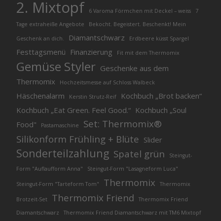
2. Mixtopf
6 Varoma Förmchen mit Deckel – weiss
7
Tage extraheiße Angebote
Bekocht. Begeistert. Beschenkt! Mein
Diamantschwarz
Geschenk an dich.
Erdbeere küsst Spargel
Festtagsmenü
Finanzierung
Fit mit dem Thermomix
Gemüse Styler
Geschenke aus dem
Thermomix
Hochzeitsmesse auf Schloss Walbeck
Häschenalarm
Kochbuch „Brot backen“
Kerstin Strutz-Reif
Kochbuch „Eat Green. Feel Good.“
Kochbuch „Soul
Set: Thermomix®
Food"
Pastamaschine
Silikonform Frühling + Blüte
Slider
Sonderteilzahlung
Spatel grün
Steingut-
Form "Auflaufform Anna"
Steingut-Form "Lasagneform Luca"
Thermomix
Steingut-Form "Tarteform Tom"
Thermomix
Thermomix Friend
Brotzeit-Set
Thermomix Friend
Diamantschwarz
Thermomix Friend Diamantschwarz mit TM6 Mixtopf