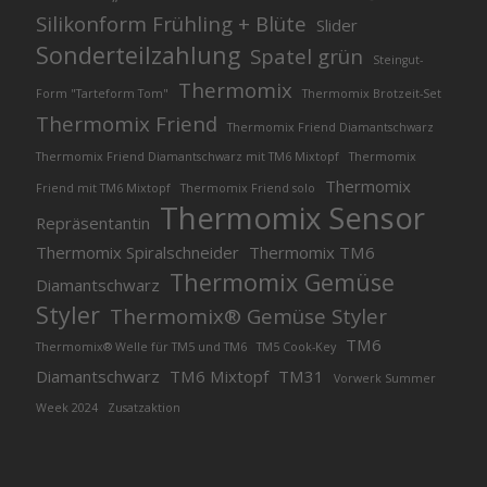
Silikonform Frühling + Blüte
Slider
Sonderteilzahlung
Spatel grün
Steingut-
Thermomix
Form "Tarteform Tom"
Thermomix Brotzeit-Set
Thermomix Friend
Thermomix Friend Diamantschwarz
Thermomix Friend Diamantschwarz mit TM6 Mixtopf
Thermomix
Thermomix
Friend mit TM6 Mixtopf
Thermomix Friend solo
Thermomix Sensor
Repräsentantin
Thermomix Spiralschneider
Thermomix TM6
Thermomix Gemüse
Diamantschwarz
Styler
Thermomix® Gemüse Styler
TM6
Thermomix® Welle für TM5 und TM6
TM5 Cook-Key
Diamantschwarz
TM6 Mixtopf
TM31
Vorwerk Summer
Week 2024
Zusatzaktion