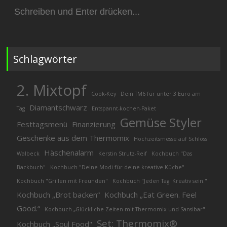
Suchen
nach:
Schlagwörter
2. Mixtopf
Cook-Key
Dein TM6 für unter 3 Euro am
Diamantschwarz
Tag
Entspannt-kochen-Paket
Gemüse Styler
Festtagsmenü
Finanzierung
Geschenke aus dem Thermomix
Hochzeitsmesse auf Schloss
Häschenalarm
Walbeck
Kerstin Strutz-Reif
Kochbuch "Das
Backbuch"
Kochbuch "Deine Modi für deine kreative Küche"
Kochbuch "Grillen mit Freunden"
Kochbuch "Jeden Tag. Kreativ sein."
Kochbuch „Brot backen“
Kochbuch „Eat Green. Feel
Good.“
Kochbuch „Glückliche Zeiten mit Thermomix und Sansibar"
Set: Thermomix®
Kochbuch „Soul Food"