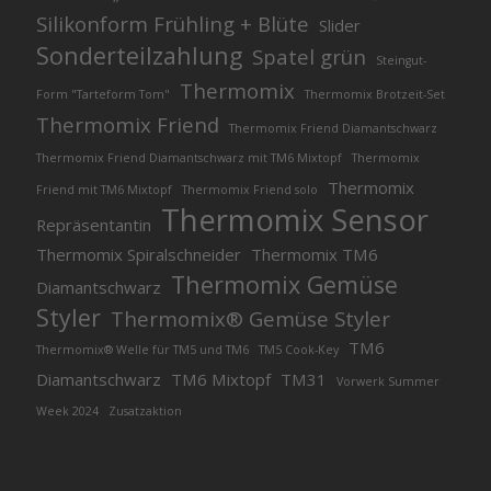
Silikonform Frühling + Blüte
Slider
Sonderteilzahlung
Spatel grün
Steingut-
Thermomix
Form "Tarteform Tom"
Thermomix Brotzeit-Set
Thermomix Friend
Thermomix Friend Diamantschwarz
Thermomix Friend Diamantschwarz mit TM6 Mixtopf
Thermomix
Thermomix
Friend mit TM6 Mixtopf
Thermomix Friend solo
Thermomix Sensor
Repräsentantin
Thermomix Spiralschneider
Thermomix TM6
Thermomix Gemüse
Diamantschwarz
Styler
Thermomix® Gemüse Styler
TM6
Thermomix® Welle für TM5 und TM6
TM5 Cook-Key
Diamantschwarz
TM6 Mixtopf
TM31
Vorwerk Summer
Week 2024
Zusatzaktion