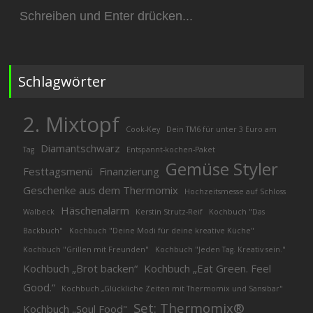
Suchen
nach:
Schlagwörter
2. Mixtopf
Cook-Key
Dein TM6 für unter 3 Euro am
Diamantschwarz
Tag
Entspannt-kochen-Paket
Gemüse Styler
Festtagsmenü
Finanzierung
Geschenke aus dem Thermomix
Hochzeitsmesse auf Schloss
Häschenalarm
Walbeck
Kerstin Strutz-Reif
Kochbuch "Das
Backbuch"
Kochbuch "Deine Modi für deine kreative Küche"
Kochbuch "Grillen mit Freunden"
Kochbuch "Jeden Tag. Kreativ sein."
Kochbuch „Brot backen“
Kochbuch „Eat Green. Feel
Good.“
Kochbuch „Glückliche Zeiten mit Thermomix und Sansibar"
Set: Thermomix®
Kochbuch „Soul Food"