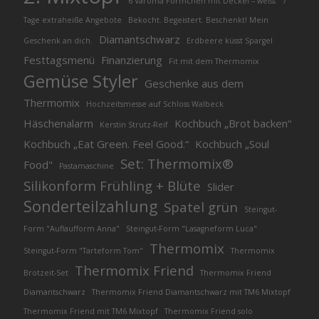
6 Varoma Förmchen mit Deckel – weiss
7
Tage extraheiße Angebote
Bekocht. Begeistert. Beschenkt! Mein
Diamantschwarz
Geschenk an dich.
Erdbeere küsst Spargel
Festtagsmenü
Finanzierung
Fit mit dem Thermomix
Gemüse Styler
Geschenke aus dem
Thermomix
Hochzeitsmesse auf Schloss Walbeck
Häschenalarm
Kochbuch „Brot backen“
Kerstin Strutz-Reif
Kochbuch „Eat Green. Feel Good.“
Kochbuch „Soul
Set: Thermomix®
Food"
Pastamaschine
Silikonform Frühling + Blüte
Slider
Sonderteilzahlung
Spatel grün
Steingut-
Form "Auflaufform Anna"
Steingut-Form "Lasagneform Luca"
Thermomix
Steingut-Form "Tarteform Tom"
Thermomix
Thermomix Friend
Brotzeit-Set
Thermomix Friend
Diamantschwarz
Thermomix Friend Diamantschwarz mit TM6 Mixtopf
Thermomix Friend mit TM6 Mixtopf
Thermomix Friend solo