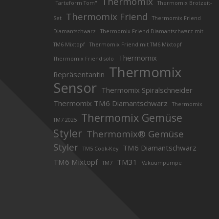
Thermomix
"Tarteform Tom"
Thermomix Brotzeit-
Thermomix Friend
Set
Thermomix Friend
Diamantschwarz
Thermomix Friend Diamantschwarz mit
TM6 Mixtopf
Thermomix Friend mit TM6 Mixtopf
Thermomix
Thermomix Friend solo
Thermomix
Repräsentantin
Sensor
Thermomix Spiralschneider
Thermomix TM6 Diamantschwarz
Thermomix
Thermomix Gemüse
TM7 2025
Styler
Thermomix® Gemüse
Styler
TM6 Diamantschwarz
TM5 Cook-Key
TM6 Mixtopf
TM31
TM7
Vakuumpumpe