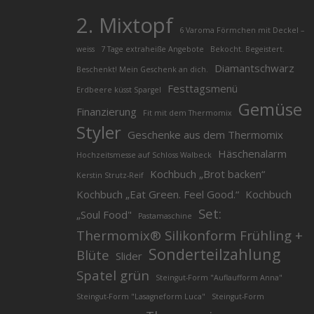
2. Mixtopf
6 Varoma Förmchen mit Deckel –
weiss
7 Tage extraheiße Angebote
Bekocht. Begeistert.
Diamantschwarz
Beschenkt! Mein Geschenk an dich.
Festtagsmenü
Erdbeere küsst Spargel
Gemüse
Finanzierung
Fit mit dem Thermomix
Styler
Geschenke aus dem Thermomix
Häschenalarm
Hochzeitsmesse auf Schloss Walbeck
Kochbuch „Brot backen“
Kerstin Strutz-Reif
Kochbuch „Eat Green. Feel Good.“
Kochbuch
Set:
„Soul Food"
Pastamaschine
Thermomix® Silikonform Frühling +
Sonderteilzahlung
Blüte
Slider
Spatel grün
Steingut-Form "Auflaufform Anna"
Steingut-Form "Lasagneform Luca"
Steingut-Form