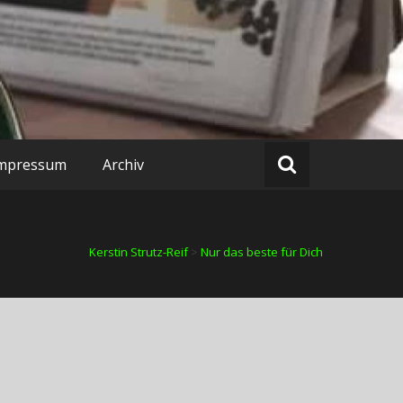
mpressum
Archiv
Kerstin Strutz-Reif
>
Nur das beste für Dich