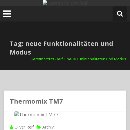
Zum
Inhalt
springen
Tag: neue Funktionalitäten und
Modus
Kerstin Strutz-Reif
>
neue Funktionalitäten und Modus
Thermomix TM7
Oliver Reif
Archiv