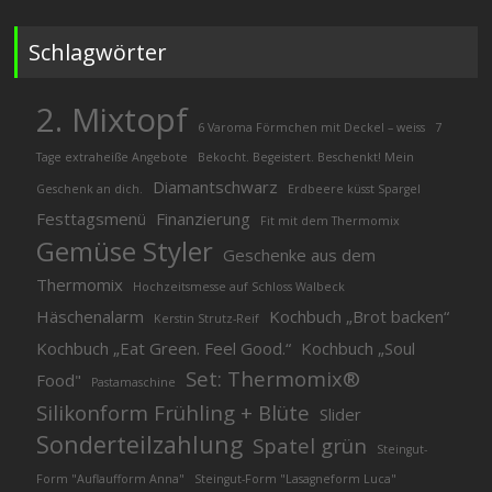
Schlagwörter
2. Mixtopf
6 Varoma Förmchen mit Deckel – weiss
7
Tage extraheiße Angebote
Bekocht. Begeistert. Beschenkt! Mein
Diamantschwarz
Geschenk an dich.
Erdbeere küsst Spargel
Festtagsmenü
Finanzierung
Fit mit dem Thermomix
Gemüse Styler
Geschenke aus dem
Thermomix
Hochzeitsmesse auf Schloss Walbeck
Häschenalarm
Kochbuch „Brot backen“
Kerstin Strutz-Reif
Kochbuch „Eat Green. Feel Good.“
Kochbuch „Soul
Set: Thermomix®
Food"
Pastamaschine
Silikonform Frühling + Blüte
Slider
Sonderteilzahlung
Spatel grün
Steingut-
Form "Auflaufform Anna"
Steingut-Form "Lasagneform Luca"