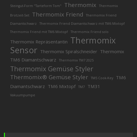
Thermomix
Steingut-Form "Tarteform Tom"
Thermomix
Thermomix Friend
Brotzeit-Set
Thermomix Friend
Diamantschwarz
Thermomix Friend Diamantschwarz mit TM6 Mixtopf
Thermomix Friend mit TM6 Mixtopf
Thermomix Friend solo
Thermomix
Thermomix Repräsentantin
Sensor
Thermomix Spiralschneider
Thermomix
TM6 Diamantschwarz
Thermomix TM7 2025
Thermomix Gemüse Styler
Thermomix® Gemüse Styler
TM6
TM5 Cook-Key
Diamantschwarz
TM6 Mixtopf
TM31
TM7
Vakuumpumpe