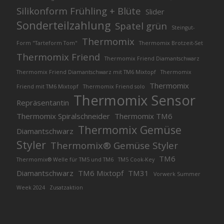
Silikonform Frühling + Blüte
Slider
Sonderteilzahlung
Spatel grün
Steingut-
Thermomix
Form "Tarteform Tom"
Thermomix Brotzeit-Set
Thermomix Friend
Thermomix Friend Diamantschwarz
Thermomix Friend Diamantschwarz mit TM6 Mixtopf
Thermomix
Thermomix
Friend mit TM6 Mixtopf
Thermomix Friend solo
Thermomix Sensor
Repräsentantin
Thermomix Spiralschneider
Thermomix TM6
Thermomix Gemüse
Diamantschwarz
Styler
Thermomix® Gemüse Styler
TM6
Thermomix® Welle für TM5 und TM6
TM5 Cook-Key
Diamantschwarz
TM6 Mixtopf
TM31
Vorwerk Summer
Week 2024
Zusatzaktion