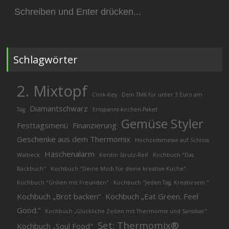
Suchen
nach:
Schlagwörter
2. Mixtopf
Cook-Key
Dein TM6 für unter 3 Euro am
Diamantschwarz
Tag
Entspannt-kochen-Paket
Gemüse Styler
Festtagsmenü
Finanzierung
Geschenke aus dem Thermomix
Hochzeitsmesse auf Schloss
Häschenalarm
Walbeck
Kerstin Strutz-Reif
Kochbuch "Das
Backbuch"
Kochbuch "Deine Modi für deine kreative Küche"
Kochbuch "Grillen mit Freunden"
Kochbuch "Jeden Tag. Kreativ sein."
Kochbuch „Brot backen“
Kochbuch „Eat Green. Feel
Good.“
Kochbuch „Glückliche Zeiten mit Thermomix und Sansibar"
Set: Thermomix®
Kochbuch „Soul Food"