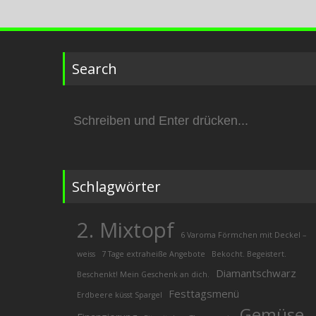
Search
Suchen
nach:
Schlagwörter
2. Mixtopf
6 Varoma Förmchen mit Deckel –
weiss
7 Tage extraheiße Angebote
Bekocht. Begeistert.
Diamantschwarz
Beschenkt! Mein Geschenk an dich.
Festtagsmenü
Erdbeere küsst Spargel
Gemüse