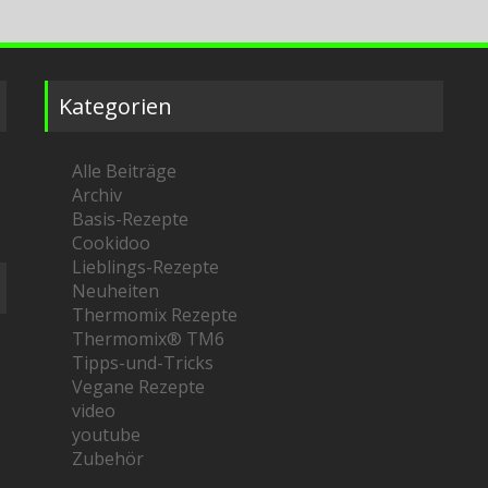
Kategorien
Alle Beiträge
Archiv
Basis-Rezepte
Cookidoo
Lieblings-Rezepte
Neuheiten
Thermomix Rezepte
Thermomix® TM6
Tipps-und-Tricks
Vegane Rezepte
video
youtube
Zubehör