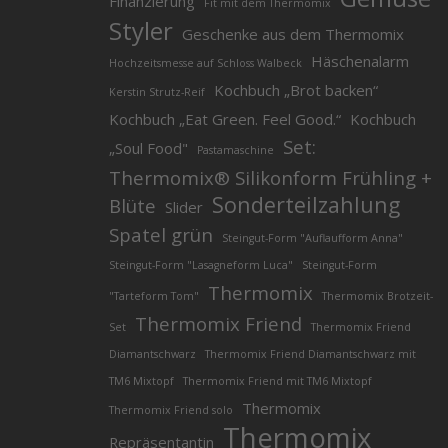
Finanzierung
Fit mit dem Thermomix
Styler
Geschenke aus dem Thermomix
Häschenalarm
Hochzeitsmesse auf Schloss Walbeck
Kochbuch „Brot backen“
Kerstin Strutz-Reif
Kochbuch „Eat Green. Feel Good.“
Kochbuch
Set:
„Soul Food"
Pastamaschine
Thermomix® Silikonform Frühling +
Sonderteilzahlung
Blüte
Slider
Spatel grün
Steingut-Form "Auflaufform Anna"
Steingut-Form "Lasagneform Luca"
Steingut-Form
Thermomix
"Tarteform Tom"
Thermomix Brotzeit-
Thermomix Friend
Set
Thermomix Friend
Diamantschwarz
Thermomix Friend Diamantschwarz mit
TM6 Mixtopf
Thermomix Friend mit TM6 Mixtopf
Thermomix
Thermomix Friend solo
Thermomix
Repräsentantin