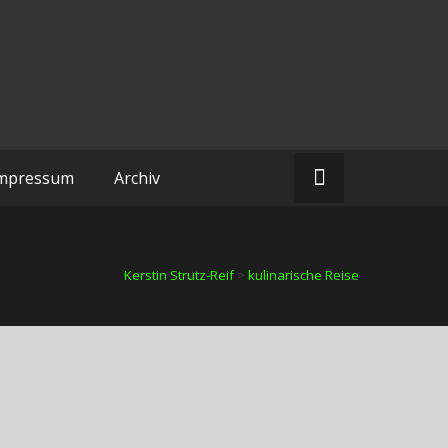
mpressum
Archiv
Kerstin Strutz-Reif
>
kulinarische Reise