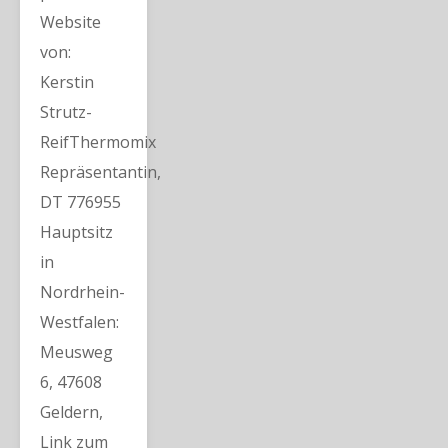
Website
von:
Kerstin
Strutz-
ReifThermomix
Repräsentantin,
DT 776955
Hauptsitz
in
Nordrhein-
Westfalen:
Meusweg
6, 47608
Geldern,
Link zum