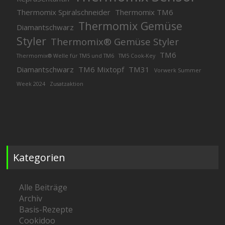
Thermomix Spiralschneider
Thermomix TM6
Thermomix Gemüse
Diamantschwarz
Styler
Thermomix® Gemüse Styler
TM6
Thermomix® Welle für TM5 und TM6
TM5 Cook-Key
Diamantschwarz
TM6 Mixtopf
TM31
Vorwerk Summer
Week 2024
Zusatzaktion
Kategorien
Alle Beiträge
Archiv
Basis-Rezepte
Cookidoo