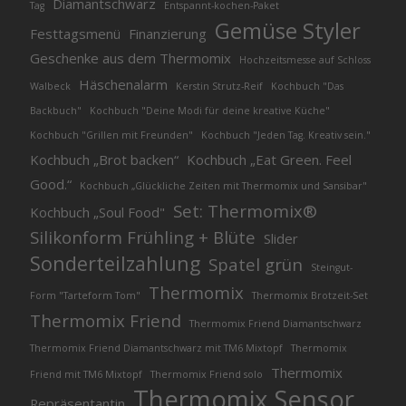
Diamantschwarz
Tag
Entspannt-kochen-Paket
Gemüse Styler
Festtagsmenü
Finanzierung
Geschenke aus dem Thermomix
Hochzeitsmesse auf Schloss
Häschenalarm
Walbeck
Kerstin Strutz-Reif
Kochbuch "Das
Backbuch"
Kochbuch "Deine Modi für deine kreative Küche"
Kochbuch "Grillen mit Freunden"
Kochbuch "Jeden Tag. Kreativ sein."
Kochbuch „Brot backen“
Kochbuch „Eat Green. Feel
Good.“
Kochbuch „Glückliche Zeiten mit Thermomix und Sansibar"
Set: Thermomix®
Kochbuch „Soul Food"
Silikonform Frühling + Blüte
Slider
Sonderteilzahlung
Spatel grün
Steingut-
Thermomix
Form "Tarteform Tom"
Thermomix Brotzeit-Set
Thermomix Friend
Thermomix Friend Diamantschwarz
Thermomix Friend Diamantschwarz mit TM6 Mixtopf
Thermomix
Thermomix
Friend mit TM6 Mixtopf
Thermomix Friend solo
Thermomix Sensor
Repräsentantin