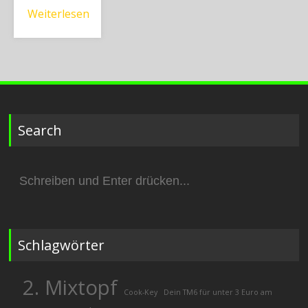
Weiterlesen
Search
Suchen
nach:
Schlagwörter
2. Mixtopf
Cook-Key
Dein TM6 für unter 3 Euro am