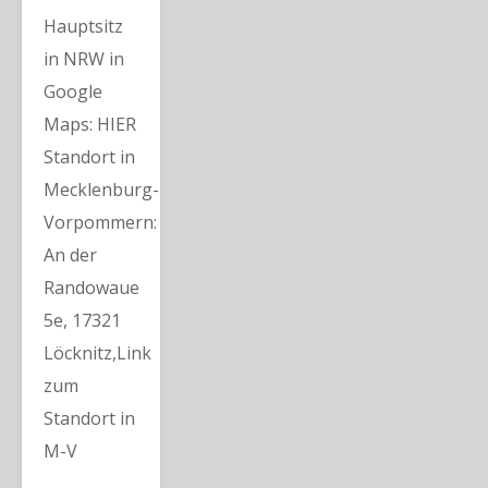
Hauptsitz
in NRW in
Google
Maps: HIER
Standort in
Mecklenburg-
Vorpommern:
An der
Randowaue
5e, 17321
Löcknitz,Link
zum
Standort in
M-V