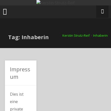
Zum
Inhalt
springen
Tag: Inhaberin
Kerstin Strutz-Reif
>
Inhaberin
Impress
um
Dies ist
eine
private