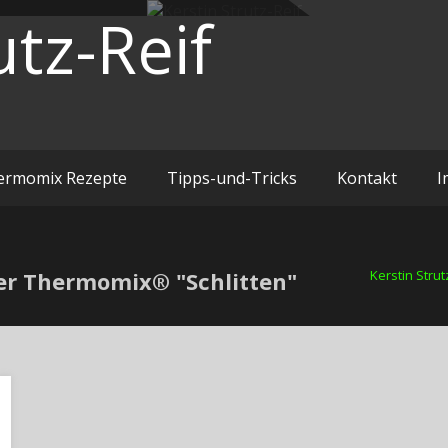
utz-Reif
ermomix Rezepte
Tipps-und-Tricks
Kontakt
I
 der Thermomix® "Schlitten"
Kerstin Strut