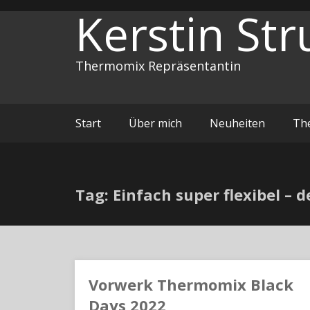
Zum
Kerstin Str
Inhalt
springen
Thermomix Repräsentantin
Start
Über mich
Neuheiten
Th
Tag: Einfach super flexibel –
Vorwerk Thermomix Black
Days 2022