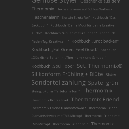
Geschenke aus dem
Thermomix
Hochzeitsmesse auf Schloss Walbeck
Häschenalarm
Kerstin Strutz-Reif
Kochbuch "Das
Backbuch"
Kochbuch "Deine Modi für deine kreative
Küche"
Kochbuch "Grillen mit Freunden"
Kochbuch
Kochbuch „Brot backen“
"Jeden Tag. Kreativ sein."
Kochbuch „Eat Green. Feel Good.“
Kochbuch
„Glückliche Zeiten mit Thermomix und Sansibar"
Set: Thermomix®
Kochbuch „Soul Food"
Silikonform Frühling + Blüte
Slider
Sonderteilzahlung
Spatel grün
Thermomix
Steingut-Form "Tarteform Tom"
Thermomix Friend
Thermomix Brotzeit-Set
Thermomix Friend Diamantschwarz
Thermomix Friend
Diamantschwarz mit TM6 Mixtopf
Thermomix Friend mit
Thermomix
TM6 Mixtopf
Thermomix Friend solo