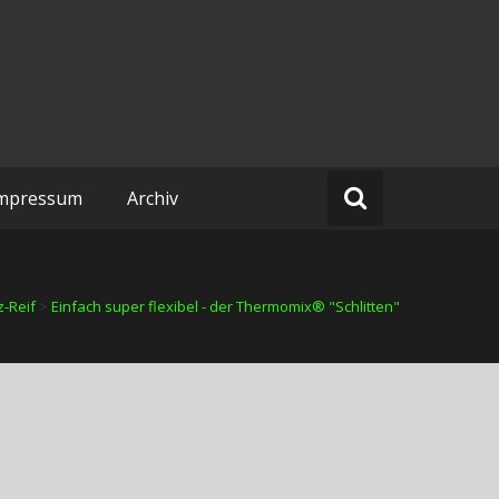
mpressum
Archiv
z-Reif
>
Einfach super flexibel - der Thermomix® "Schlitten"