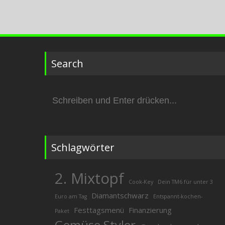
Search
Suchen
nach:
Schlagwörter
2. Mixtopf
Cook-Key
Dein TM6 für unter 3
Diamantschwarz
Euro am Tag
Entspannt-kochen-
Festtagsmenü
Finanzierung
Paket
Gemüse Styler