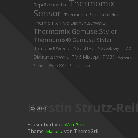
Thermomix
Repräsentantin
Sensor
Thermomix Spiralschneider
Thermomix TM6 Diamantschwarz
Thermomix Gemüse Styler
Thermomix® Gemüse Styler
TM6
Thermomix® Welle für TM5 und TM6
TM5 Cook-Key
Diamantschwarz
TM6 Mixtopf
TM31
Vorwerk
Summer Week 2024
Zusatzaktion
Kerstin Strutz-Rei
© 2026
Präsentiert von
WordPress
Theme:
von ThemeGrill
Masonic