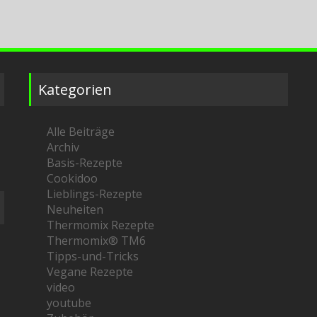
Kategorien
Alle Beiträge
Archiv
Basis-Rezepte
Cookidoo
Lieblings-Rezepte
Neuheiten
Thermomix Rezepte
Thermomix® TM6
Tipps-und-Tricks
Vegane Rezepte
video
youtube